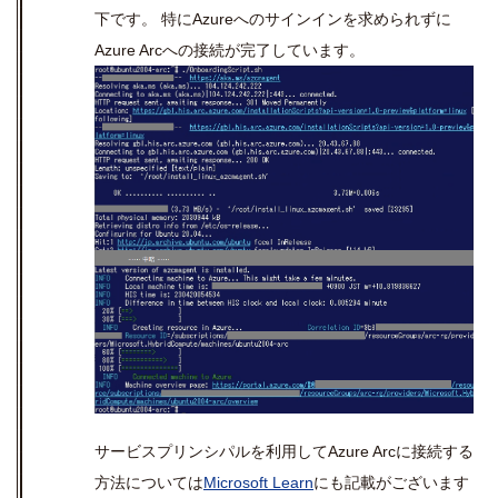
下です。 特に
Azure
へのサインインを求められずに
Azure Arc
への接続が完了しています。
サービスプリンシパルを利用して
Azure Arc
に接続する
方法については
Microsoft Learn
にも記載がございます