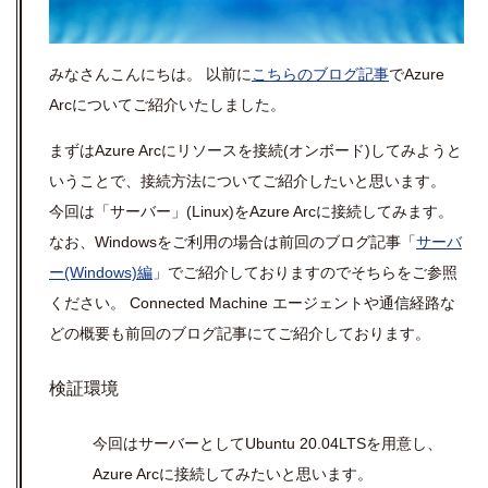
みなさんこんにちは。 以前に
こちらのブログ記事
で
Azure
Arc
についてご紹介いたしました。
まずは
Azure Arc
にリソースを接続
(
オンボード
)
してみようと
いうことで、接続方法についてご紹介したいと思います。
今回は「サーバー」
(Linux)
を
Azure Arc
に接続してみます。
なお、
Windows
をご利用の場合は前回のブログ記事「
サーバ
ー
(Windows)
編
」でご紹介しておりますのでそちらをご参照
ください。
Connected Machine
エージェントや通信経路な
どの概要も前回のブログ記事にてご紹介しております。
検証環境
今回はサーバーとして
Ubuntu 20.04LTS
を用意し、
Azure Arc
に接続してみたいと思います。