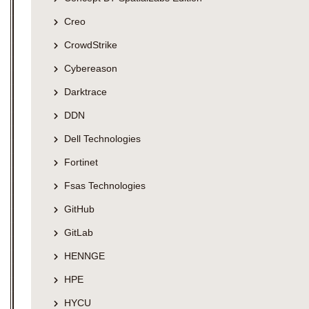
Creo
CrowdStrike
Cybereason
Darktrace
DDN
Dell Technologies
Fortinet
Fsas Technologies
GitHub
GitLab
HENNGE
HPE
HYCU