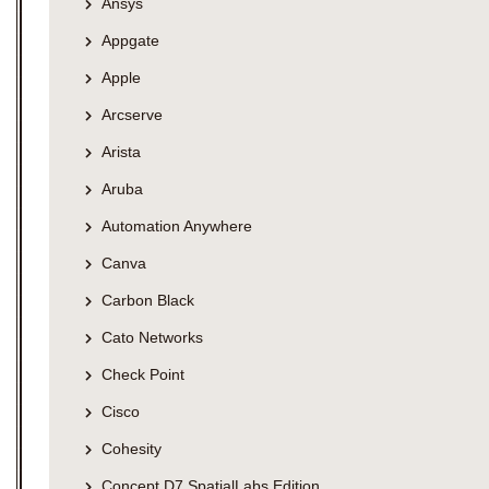
Ansys
Appgate
Apple
Arcserve
Arista
Aruba
Automation Anywhere
Canva
Carbon Black
Cato Networks
Check Point
Cisco
Cohesity
Concept D7 SpatialLabs Edition