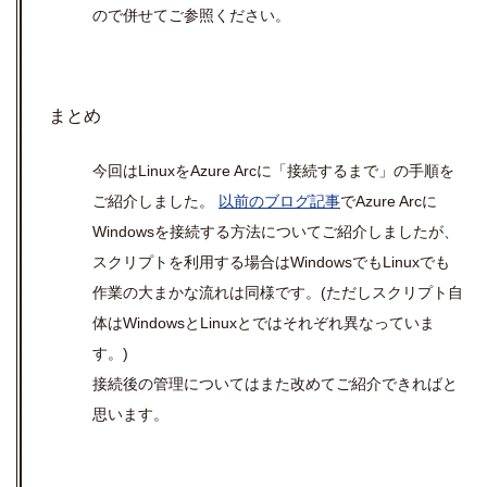
ので併せてご参照ください。
まとめ
今回は
Linux
を
Azure Arc
に「接続するまで」の手順を
ご紹介しました。
以前のブログ記事
で
Azure Arc
に
Windows
を接続する方法についてご紹介しましたが、
スクリプトを利用する場合は
Windows
でも
Linux
でも
作業の大まかな流れは同様です。
(
ただしスクリプト自
体は
Windows
と
Linux
とではそれぞれ異なっていま
す。
)
接続後の管理についてはまた改めてご紹介できればと
思います。