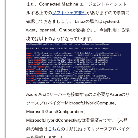
また、
Connected Machine
エージェントをインストー
ルする上での
ソフトウェア要件
がありますので事前に
確認しておきましょう。
Linux
の場合は
systemd
、
wget
、
openssl
、
Gnupg
が必要です。 今回利用する環
境では以下のようになっています。
Azure Arc
にサーバーを接続するのに必要な
Azure
のリ
ソースプロバイダー
Microsoft.HybridCompute
、
Microsoft.GuestConfiguration
、
Microsoft.HybridConnectivity
は登録済みです。
(
未登
録の場合は
こちら
の手順に沿ってリソースプロバイダ
ーを登録します。
)