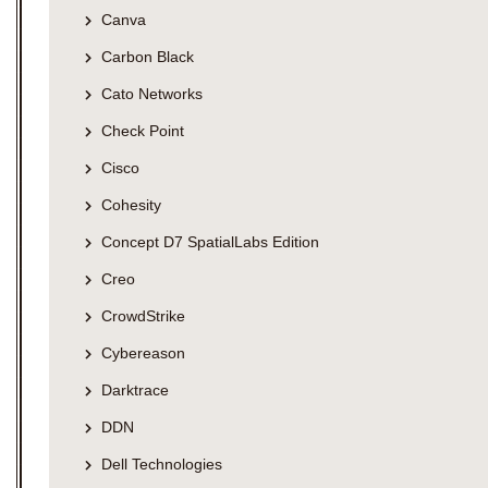
Canva
Carbon Black
Cato Networks
Check Point
Cisco
Cohesity
Concept D7 SpatialLabs Edition
Creo
CrowdStrike
Cybereason
Darktrace
DDN
Dell Technologies