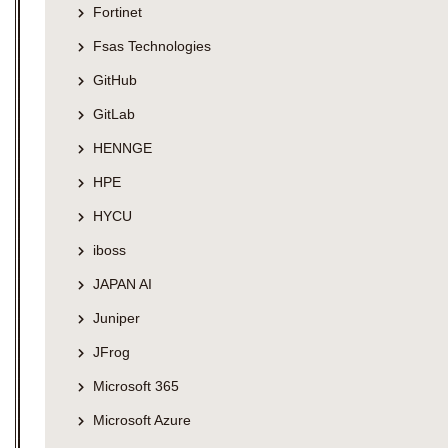
Fortinet
Fsas Technologies
GitHub
GitLab
HENNGE
HPE
HYCU
iboss
JAPAN AI
Juniper
JFrog
Microsoft 365
Microsoft Azure