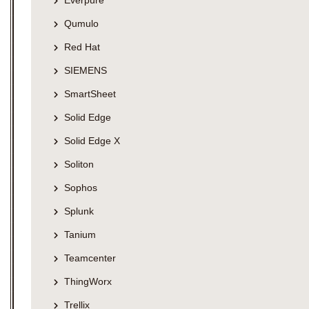
Qumulo
Red Hat
SIEMENS
SmartSheet
Solid Edge
Solid Edge X
Soliton
Sophos
Splunk
Tanium
Teamcenter
ThingWorx
Trellix