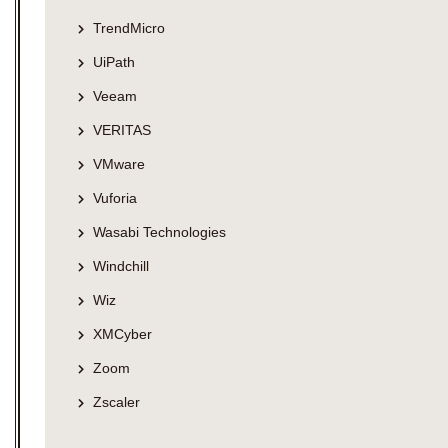
TrendMicro
UiPath
Veeam
VERITAS
VMware
Vuforia
Wasabi Technologies
Windchill
Wiz
XMCyber
Zoom
Zscaler