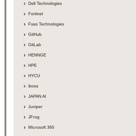
Dell Technologies
Fortinet
Fsas Technologies
GitHub
GitLab
HENNGE
HPE
HYCU
iboss
JAPAN AI
Juniper
JFrog
Microsoft 365