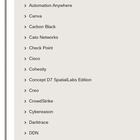
Automation Anywhere
Canva
Carbon Black
Cato Networks
Check Point
Cisco
Cohesity
Concept D7 SpatialLabs Edition
Creo
CrowdStrike
Cybereason
Darktrace
DDN