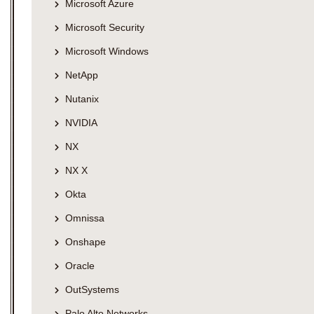
Microsoft Azure
Microsoft Security
Microsoft Windows
NetApp
Nutanix
NVIDIA
NX
NX X
Okta
Omnissa
Onshape
Oracle
OutSystems
Palo Alto Networks