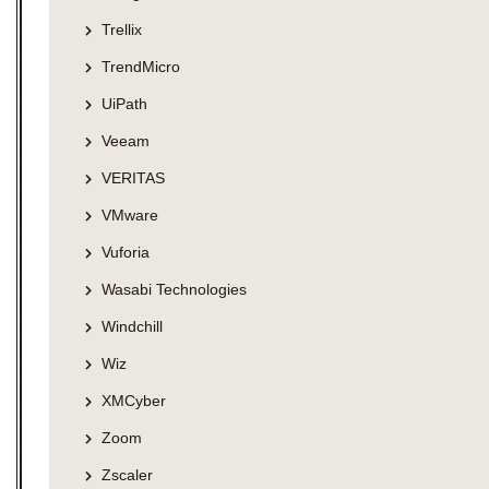
Trellix
TrendMicro
UiPath
Veeam
VERITAS
VMware
Vuforia
Wasabi Technologies
Windchill
Wiz
XMCyber
Zoom
Zscaler