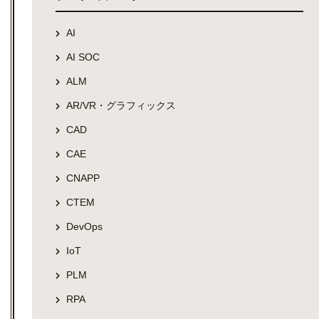
AI
AI SOC
ALM
AR/VR・グラフィックス
CAD
CAE
CNAPP
CTEM
DevOps
IoT
PLM
RPA