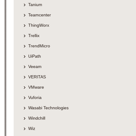
Tanium
Teamcenter
ThingWorx
Trellix
TrendMicro
UiPath
Veeam
VERITAS
VMware
Vuforia
Wasabi Technologies
Windchill
Wiz