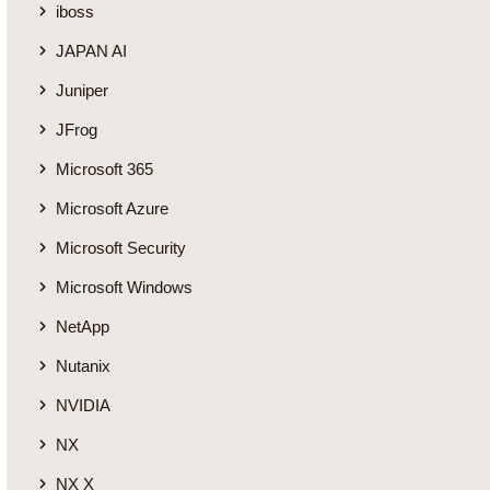
iboss
JAPAN AI
Juniper
JFrog
Microsoft 365
Microsoft Azure
Microsoft Security
Microsoft Windows
NetApp
Nutanix
NVIDIA
NX
NX X