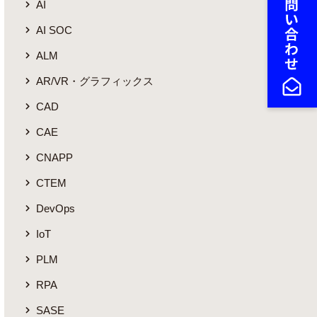
AI
AI SOC
ALM
AR/VR・グラフィックス
CAD
CAE
CNAPP
CTEM
DevOps
IoT
PLM
RPA
SASE