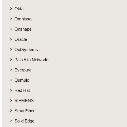
Okta
Omnissa
Onshape
Oracle
OutSystems
Palo Alto Networks
Everpure
Qumulo
Red Hat
SIEMENS
SmartSheet
Solid Edge