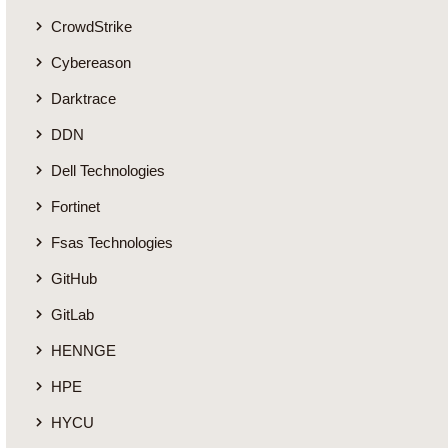
CrowdStrike
Cybereason
Darktrace
DDN
Dell Technologies
Fortinet
Fsas Technologies
GitHub
GitLab
HENNGE
HPE
HYCU