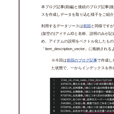
本ブログ記事(前編)と後続のブログ記事(
スを作成しデータを取り込む様子をご紹介
利用するデータソースは
前回
と同様ですが
(
架空の
)
アイテム
ID
と名称、説明のみが記
め、アイテムの説明をベクトル化したもの
「
item_description_vector
」に格納される
※今回は
前回のブログ記事
で作成し
た状態で、一からインデックスを作