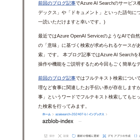
前回のブログ記事
で
Azure AI Search
のサービス
デックス」や「ドキュメント」といった語句に
一読いただけますと幸いです。
)
最近では
Azure OpenAI Service
のようなAIで自
の「意味」に基づく検索が求められるケースがあ
索」です。 本ブログ記事では
Azure AI Search
を
操作や機能をご説明するため今回もごく簡単な
前回のブログ記事
ではフルテキスト検索について
理など食事に関連したお手伝い券が存在します
事」というワードでフルテキスト検索してもヒッ
た検索を行ってみます。