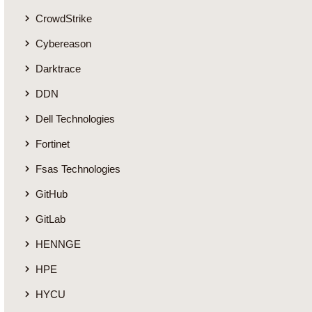
CrowdStrike
Cybereason
Darktrace
DDN
Dell Technologies
Fortinet
Fsas Technologies
GitHub
GitLab
HENNGE
HPE
HYCU