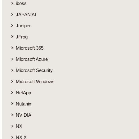
iboss
JAPAN AI
Juniper
JFrog
Microsoft 365
Microsoft Azure
Microsoft Security
Microsoft Windows
NetApp
Nutanix
NVIDIA
NX
NX X