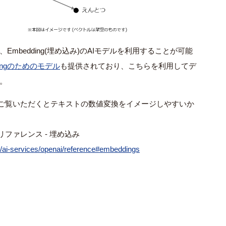
、
Embedding(
埋め込み
)
の
AI
モデルを利用することが可能
ng
のためのモデル
も提供されており、こちらを利用してデ
。
ご覧いただくとテキストの数値変換をイメージしやすいか
リファレンス
-
埋め込み
re/ai-services/openai/reference#embeddings