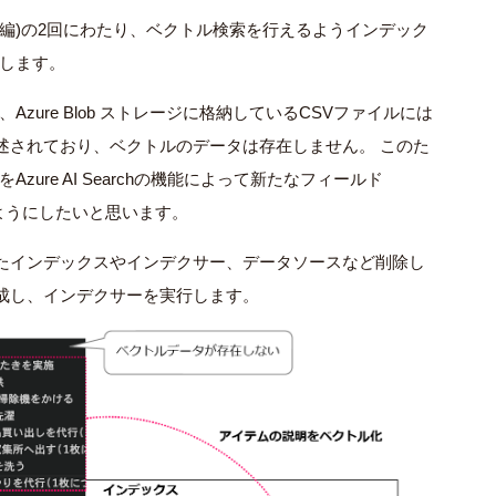
後編)の2回にわたり、ベクトル検索を行えるようインデック
します。
、
Azure Blob
ストレージに格納している
CSV
ファイルには
述されており、ベクトルのデータは存在しません。 このた
を
Azure AI Search
の機能によって新たなフィールド
ようにしたいと思います。
たインデックスやインデクサー、データソースなど削除し
成し、インデクサーを実行します。