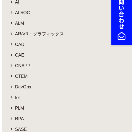
AI
AI SOC
ALM
AR/VR・グラフィックス
CAD
CAE
CNAPP
CTEM
DevOps
IoT
PLM
RPA
SASE