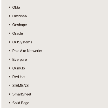
Okta
Omnissa
Onshape
Oracle
OutSystems
Palo Alto Networks
Everpure
Qumulo
Red Hat
SIEMENS
SmartSheet
Solid Edge