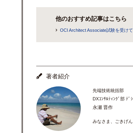
他のおすすめ記事はこちら
OCI Architect Associate試験を受
著者紹介
先端技術統括部
DXｺﾝｻﾙﾃｨﾝｸﾞ部 ﾃﾞ
永瀬 晋作
みなさま、ごきげん