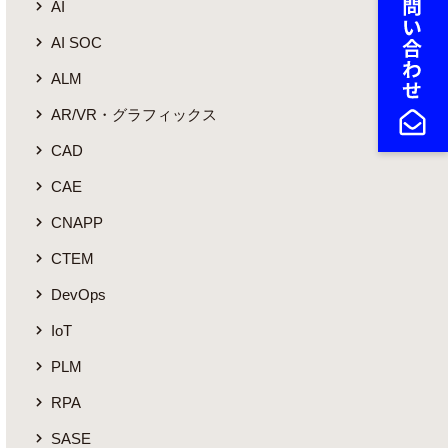
AI
AI SOC
ALM
AR/VR・グラフィックス
CAD
CAE
CNAPP
CTEM
DevOps
IoT
PLM
RPA
SASE