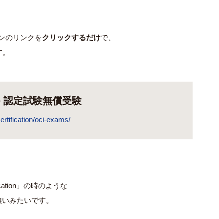
ョンのリンクを
クリックするだけ
で、
す。
ucture 認定試験無償受験
ertification/oci-exams/
ication」の時のような
無いみたいです。