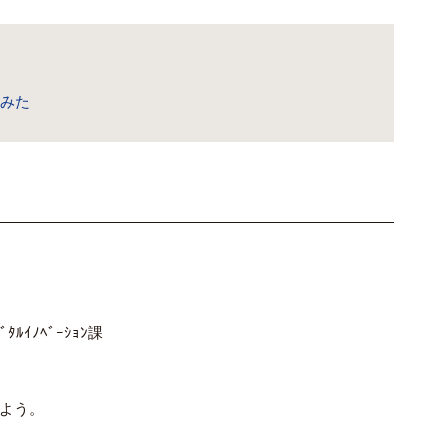
けてみた
ｼﾞﾀﾙｲﾉﾍﾞｰｼｮﾝ課
よう。