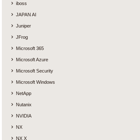
iboss
JAPAN AI
Juniper
JFrog
Microsoft 365
Microsoft Azure
Microsoft Security
Microsoft Windows
NetApp
Nutanix
NVIDIA
NX
NX X