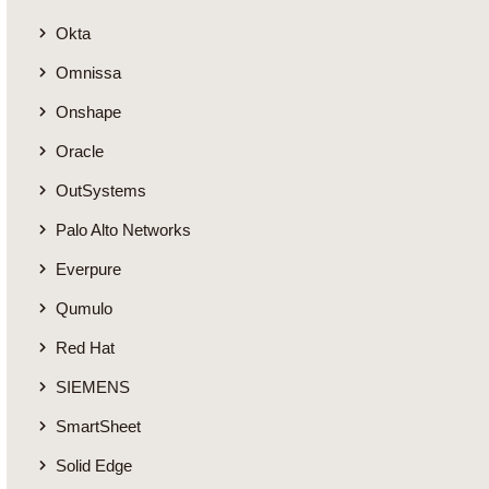
Okta
Omnissa
Onshape
Oracle
OutSystems
Palo Alto Networks
Everpure
Qumulo
Red Hat
SIEMENS
SmartSheet
Solid Edge