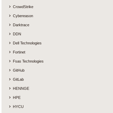
CrowdStrike
Cybereason
Darktrace
DDN
Dell Technologies
Fortinet
Fsas Technologies
GitHub
GitLab
HENNGE
HPE
HYCU