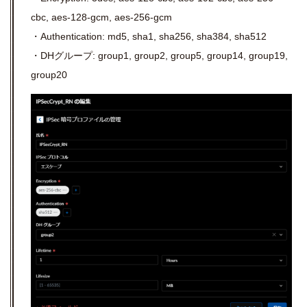
cbc, aes-128-gcm, aes-256-gcm
・Authentication: md5, sha1, sha256, sha384, sha512
・DHグループ: group1, group2, group5, group14, group19,
group20