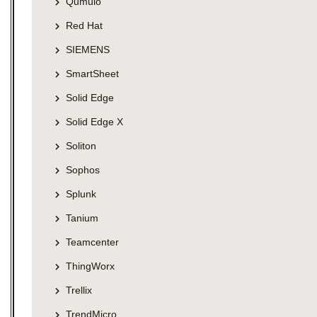
Qumulo
Red Hat
SIEMENS
SmartSheet
Solid Edge
Solid Edge X
Soliton
Sophos
Splunk
Tanium
Teamcenter
ThingWorx
Trellix
TrendMicro