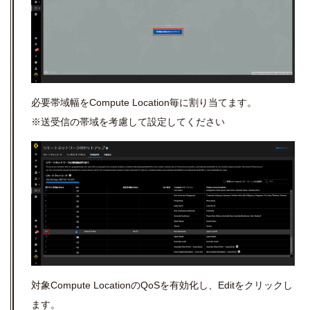
必要帯域幅を
Compute Location
毎に割り当てます。
※送受信の帯域を考慮して設定してください
対象
Compute Location
の
QoS
を有効化し、
Edit
をクリックし
ます。