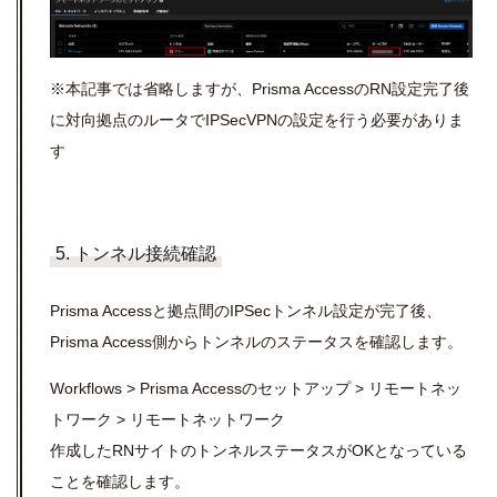
※本記事では省略しますが、
Prisma Access
の
RN
設定完了後
に対向拠点のルータで
IPSecVPN
の設定を行う必要がありま
す
5. トンネル接続確認
Prisma Access
と拠点間の
IPSec
トンネル設定が完了後、
Prisma Access
側からトンネルのステータスを確認します。
Workflows > Prisma Access
のセットアップ
>
リモートネッ
トワーク
>
リモートネットワーク
作成した
RN
サイトのトンネルステータスが
OK
となっている
ことを確認します。