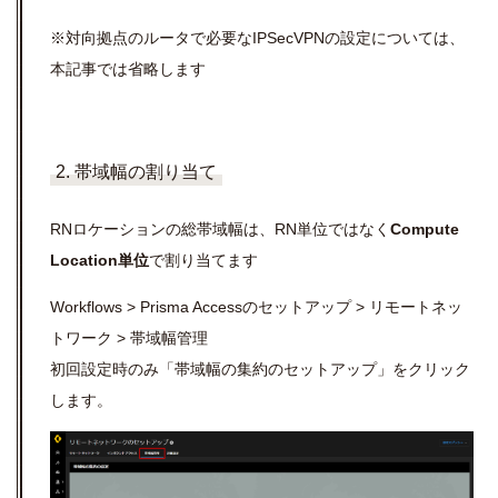
※対向拠点のルータで必要な
IPSecVPN
の設定については、
本記事では省略します
2. 帯域幅の割り当て
RN
ロケーションの総帯域幅は、
RN
単位ではなく
Compute
Location
単位
で割り当てます
Workflows > Prisma Access
のセットアップ
>
リモートネッ
トワーク
>
帯域幅管理
初回設定時のみ「帯域幅の集約のセットアップ」をクリック
します。