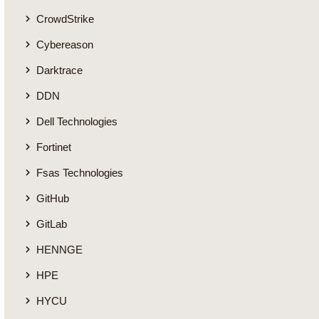
CrowdStrike
Cybereason
Darktrace
DDN
Dell Technologies
Fortinet
Fsas Technologies
GitHub
GitLab
HENNGE
HPE
HYCU