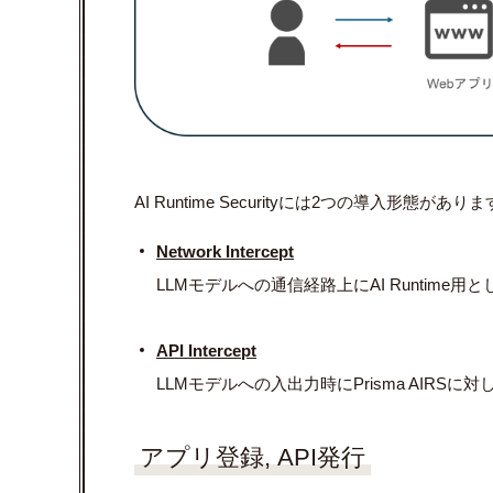
AI Runtime Securityには2つの導入形態があ
Network Intercept
LLMモデルへの通信経路上に
AI Runtime用
API Intercept
LLMモデルへの入出力時にPrisma AIRS
アプリ登録, API発行