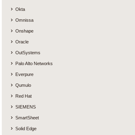
Okta
Omnissa
Onshape
Oracle
OutSystems
Palo Alto Networks
Everpure
Qumulo
Red Hat
SIEMENS
SmartSheet
Solid Edge