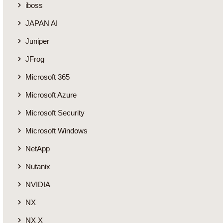
iboss
JAPAN AI
Juniper
JFrog
Microsoft 365
Microsoft Azure
Microsoft Security
Microsoft Windows
NetApp
Nutanix
NVIDIA
NX
NX X