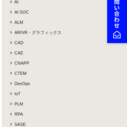
AI
AI SOC
ALM
AR/VR・グラフィックス
CAD
CAE
CNAPP
CTEM
DevOps
IoT
PLM
RPA
SASE