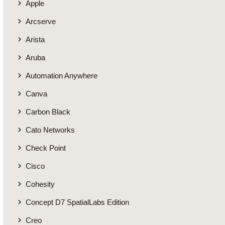
Apple
Arcserve
Arista
Aruba
Automation Anywhere
Canva
Carbon Black
Cato Networks
Check Point
Cisco
Cohesity
Concept D7 SpatialLabs Edition
Creo