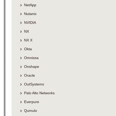
NetApp
Nutanix
NVIDIA
NX
NX X
Okta
Omnissa
Onshape
Oracle
OutSystems
Palo Alto Networks
Everpure
Qumulo