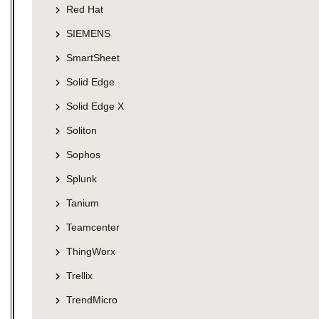
Red Hat
SIEMENS
SmartSheet
Solid Edge
Solid Edge X
Soliton
Sophos
Splunk
Tanium
Teamcenter
ThingWorx
Trellix
TrendMicro