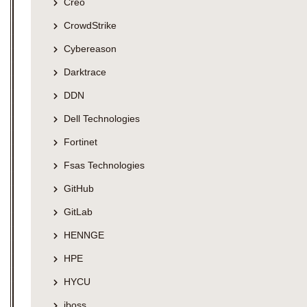
Creo
CrowdStrike
Cybereason
Darktrace
DDN
Dell Technologies
Fortinet
Fsas Technologies
GitHub
GitLab
HENNGE
HPE
HYCU
iboss