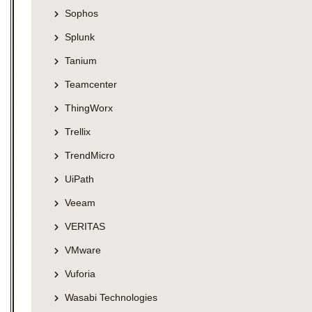
Sophos
Splunk
Tanium
Teamcenter
ThingWorx
Trellix
TrendMicro
UiPath
Veeam
VERITAS
VMware
Vuforia
Wasabi Technologies