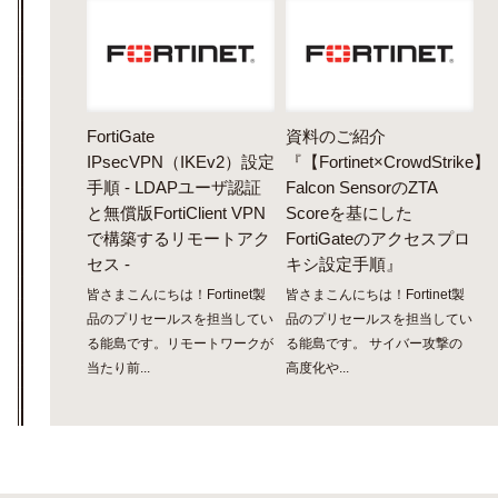
FortiGate
資料のご紹介
IPsecVPN（IKEv2）設定
『【Fortinet×CrowdStrike】
手順 - LDAPユーザ認証
Falcon SensorのZTA
と無償版FortiClient VPN
Scoreを基にした
で構築するリモートアク
FortiGateのアクセスプロ
セス -
キシ設定手順』
皆さまこんにちは！Fortinet製
皆さまこんにちは！Fortinet製
品のプリセールスを担当してい
品のプリセールスを担当してい
る能島です。リモートワークが
る能島です。 サイバー攻撃の
当たり前...
高度化や...