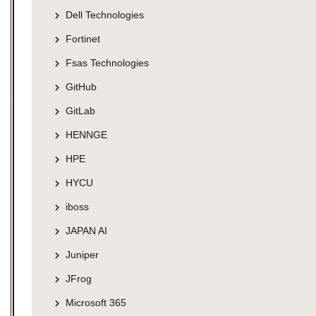
Dell Technologies
Fortinet
Fsas Technologies
GitHub
GitLab
HENNGE
HPE
HYCU
iboss
JAPAN AI
Juniper
JFrog
Microsoft 365