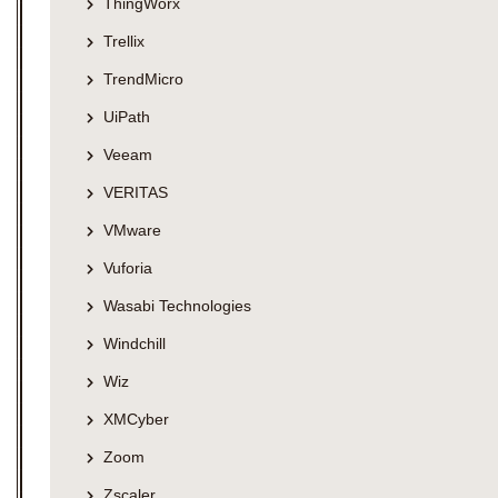
ThingWorx
Trellix
TrendMicro
UiPath
Veeam
VERITAS
VMware
Vuforia
Wasabi Technologies
Windchill
Wiz
XMCyber
Zoom
Zscaler