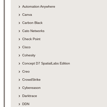
Automation Anywhere
Canva
Carbon Black
Cato Networks
Check Point
Cisco
Cohesity
Concept D7 SpatialLabs Edition
Creo
CrowdStrike
Cybereason
Darktrace
DDN