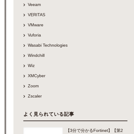
Veeam
VERITAS
VMware
Vuforia
Wasabi Technologies
Windchill
Wiz
XMCyber
Zoom
Zscaler
よく見られている記事
【3分で分かるFortinet】【第2