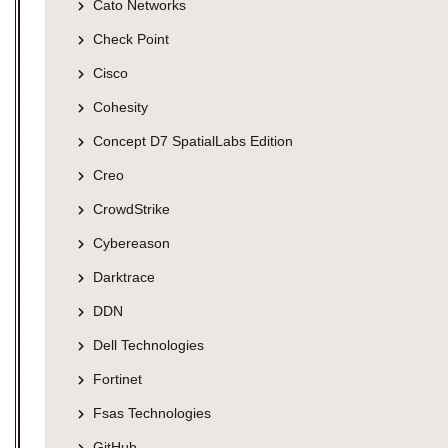
Cato Networks
Check Point
Cisco
Cohesity
Concept D7 SpatialLabs Edition
Creo
CrowdStrike
Cybereason
Darktrace
DDN
Dell Technologies
Fortinet
Fsas Technologies
GitHub