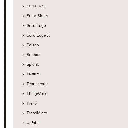
SIEMENS
SmartSheet
Solid Edge
Solid Edge X
Soliton
Sophos
Splunk
Tanium
Teamcenter
ThingWorx
Trellix
TrendMicro
UiPath