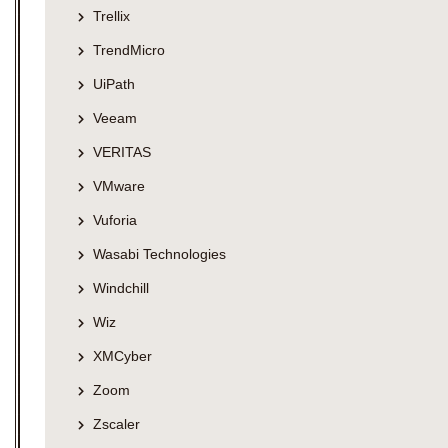
Trellix
TrendMicro
UiPath
Veeam
VERITAS
VMware
Vuforia
Wasabi Technologies
Windchill
Wiz
XMCyber
Zoom
Zscaler