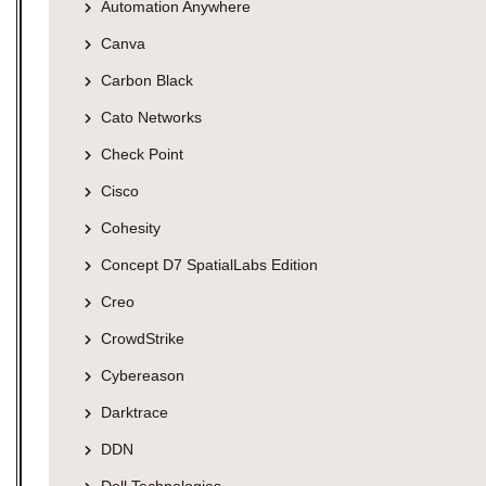
Automation Anywhere
Canva
Carbon Black
Cato Networks
Check Point
Cisco
Cohesity
Concept D7 SpatialLabs Edition
Creo
CrowdStrike
Cybereason
Darktrace
DDN