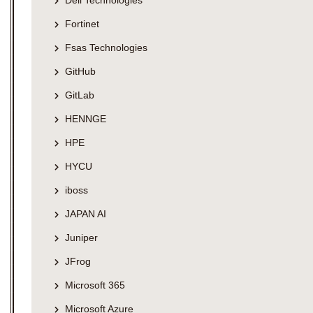
Dell Technologies
Fortinet
Fsas Technologies
GitHub
GitLab
HENNGE
HPE
HYCU
iboss
JAPAN AI
Juniper
JFrog
Microsoft 365
Microsoft Azure