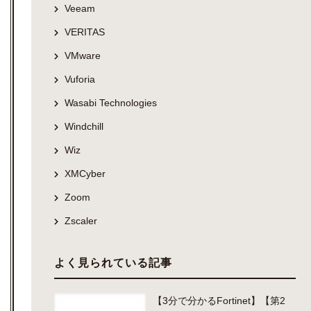
Veeam
VERITAS
VMware
Vuforia
Wasabi Technologies
Windchill
Wiz
XMCyber
Zoom
Zscaler
よく見られている記事
【3分で分かるFortinet】【第2