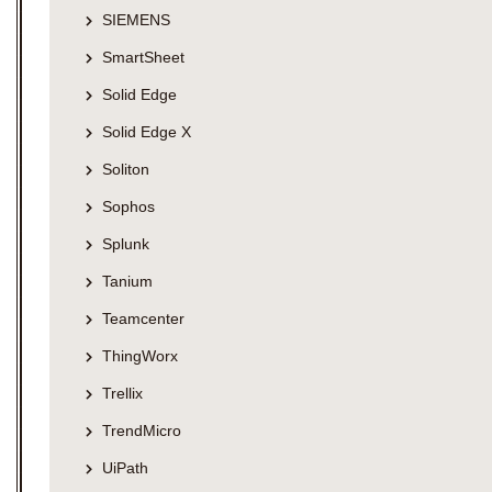
SIEMENS
SmartSheet
Solid Edge
Solid Edge X
Soliton
Sophos
Splunk
Tanium
Teamcenter
ThingWorx
Trellix
TrendMicro
UiPath