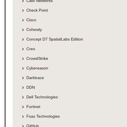
Cato Networks
Check Point
Cisco
Cohesity
Concept D7 SpatialLabs Edition
Creo
CrowdStrike
Cybereason
Darktrace
DDN
Dell Technologies
Fortinet
Fsas Technologies
GitHub