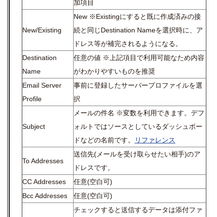
加項目
New ※Existingにすると既に作成済みの接
New/Existing
続と同じDestination Nameを選択時に、ア
ドレス等が補完されるようになる。
Destination
任意の値 ※上記項目で利用可能なため内容
Name
がわかりやすいものを推奨
Email Server
事前に登録したサーバープロファイルを選
Profile
択
メールの件名 ※変数を利用できます。デフ
Subject
ォルトではソースとしているダッシュボー
ドなどの名前です。
リファレンス
送信先(メールを受け取らせたい相手)のア
To Addresses
ドレスです。
CC Addresses
任意(空白可)
Bcc Addresses
任意(空白可)
チェックすると送信するデータは添付ファ