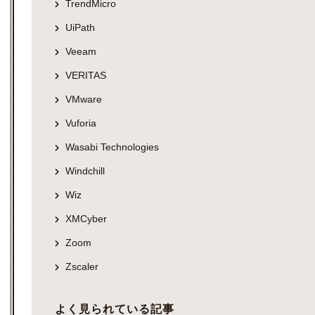
TrendMicro
UiPath
Veeam
VERITAS
VMware
Vuforia
Wasabi Technologies
Windchill
Wiz
XMCyber
Zoom
Zscaler
よく見られている記事