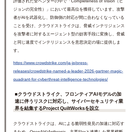
評価された全ベンダーの中で「Completeness of Vision（ビ
ジョンの完全性）」において最高位を獲得しています。攻撃
者がAIを武器化し、防御側の対応が間に合わなくなっている
ことを受け、クラウドストライクは、脅威インテリジェンス
を攻撃者に対するエージェント型の妨害手段に変換し、脅威
と同じ速度でインテリジェンスを意思決定の場に提供しま
す。
https://www.crowdstrike.com/ja-jp/press-
releases/crowdstrike-named-a-leader-2026-gartner-magic-
quadrant-for-cyberthreat-intelligence-technologies/
■
クラウドストライク、フロンティア
AI
モデルの加
速に伴うリスクに対応し、サイバーセキュリティ業
界を結集する
Project
QuiltWorks
を設立
クラウドストライクは、AIによる脆弱性発見の加速に対応す
るため、OpenAIやAnthropic、主要SIerと連携した業界横断