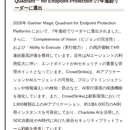
Quadrant™ for Endpoint Protection
で
7
年連続リ
ーダーに選出
2026年 Gartner Magic Quadrant for Endpoint Protection
Platforms において、7年連続でリーダーに選出されました。
さらに、「Completeness of Vision（ビジョンの完全性）」
および「Ability to Execute（実行能力）」の両評価軸で4年
連続最高評価を獲得しています。近年はAIエージェントの利
用拡大に伴い、エンドポイントがAIセキュリティの重要な管
理ポイントとなっています。CrowdStrikeは、AIアプリケー
ションやAIエージェントの可視化、プロンプトインジェクシ
ョンや情報漏えいの検知・防止など、AI実行環境の保護機能
を強化しています。また、CrowdStrikeは顧客環境において
1,800種類以上のAIアプリケーション、約1億6,000万のAI利
用インスタンスを可視化しており、Charlotte AIを活用した
SOC自動化やAI時代に向けた統合セキュリティプラットフォ
ーム戦略を推進しています。