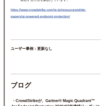
https://www.crowdstrike.com/ja-jp/resources/white-
papers/ai-powered-endpoint-protection/
ユーザー事例：更新なし
ブログ
・
CrowdStrike
が、
Gartner® Magic Quadrant™