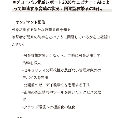
■
グローバル脅威レポート
2026
ウェビナー：
AI
によ
って加速する脅威の状況：回避型攻撃者の時代
・オンデマンド配信
AIを活用する新たな攻撃者像を知る
攻撃者が従来の防御をどのように回避しているかをご確認く
ださい。
-AIを攻撃対象としながら、同時にAIを活用して
活動を拡大
-セキュリティの可視性が及ばない管理対象外の
デバイスを悪用
-公開前のゼロデイ脆弱性を悪用する手法
-正規の認証情報やツールを用いたアクセスの取
得
-クラウド環境への標的化の強化