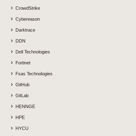
CrowdStrike
Cybereason
Darktrace
DDN
Dell Technologies
Fortinet
Fsas Technologies
GitHub
GitLab
HENNGE
HPE
HYCU