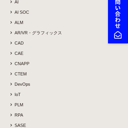
AI
AI SOC
ALM
AR/VR・グラフィックス
CAD
CAE
CNAPP
CTEM
DevOps
IoT
PLM
RPA
SASE