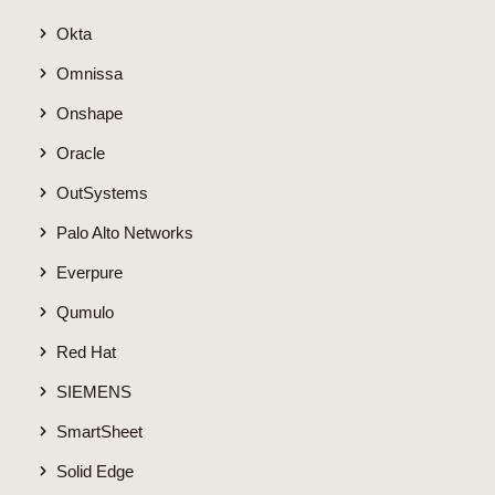
Okta
Omnissa
Onshape
Oracle
OutSystems
Palo Alto Networks
Everpure
Qumulo
Red Hat
SIEMENS
SmartSheet
Solid Edge