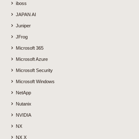
iboss
JAPAN AI
Juniper
JFrog
Microsoft 365
Microsoft Azure
Microsoft Security
Microsoft Windows
NetApp
Nutanix
NVIDIA
NX
NX X