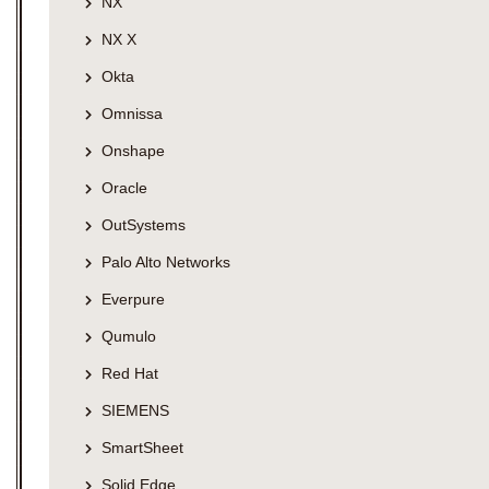
NX
NX X
Okta
Omnissa
Onshape
Oracle
OutSystems
Palo Alto Networks
Everpure
Qumulo
Red Hat
SIEMENS
SmartSheet
Solid Edge