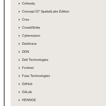
Cohesity
Concept D7 SpatialLabs Edition
Creo
CrowdStrike
Cybereason
Darktrace
DDN
Dell Technologies
Fortinet
Fsas Technologies
GitHub
GitLab
HENNGE