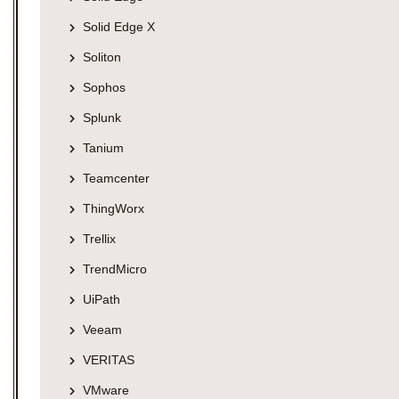
Solid Edge X
Soliton
Sophos
Splunk
Tanium
Teamcenter
ThingWorx
Trellix
TrendMicro
UiPath
Veeam
VERITAS
VMware