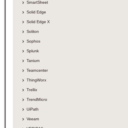
SmartSheet
Solid Edge
Solid Edge X
Soliton
Sophos
Splunk
Tanium
Teamcenter
ThingWorx
Trellix
TrendMicro
UiPath
Veeam