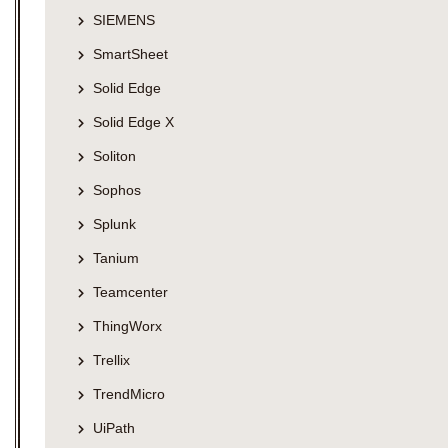
SIEMENS
SmartSheet
Solid Edge
Solid Edge X
Soliton
Sophos
Splunk
Tanium
Teamcenter
ThingWorx
Trellix
TrendMicro
UiPath