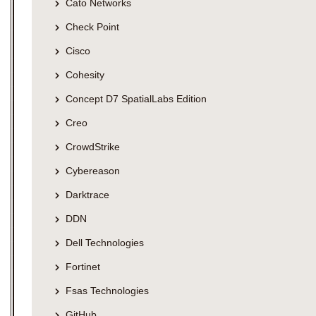
Cato Networks
Check Point
Cisco
Cohesity
Concept D7 SpatialLabs Edition
Creo
CrowdStrike
Cybereason
Darktrace
DDN
Dell Technologies
Fortinet
Fsas Technologies
GitHub