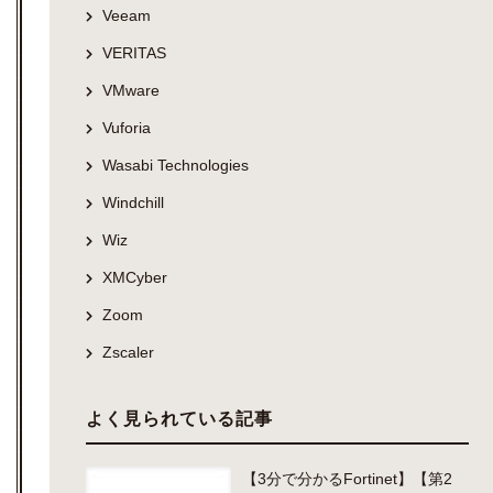
Veeam
VERITAS
VMware
Vuforia
Wasabi Technologies
Windchill
Wiz
XMCyber
Zoom
Zscaler
よく見られている記事
【3分で分かるFortinet】【第2