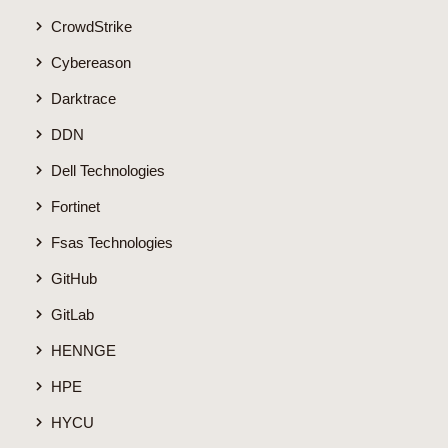
CrowdStrike
Cybereason
Darktrace
DDN
Dell Technologies
Fortinet
Fsas Technologies
GitHub
GitLab
HENNGE
HPE
HYCU