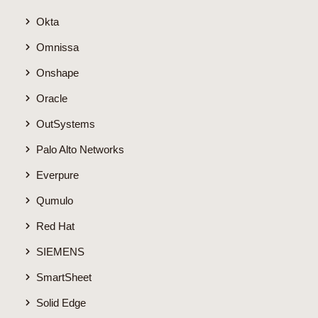
Okta
Omnissa
Onshape
Oracle
OutSystems
Palo Alto Networks
Everpure
Qumulo
Red Hat
SIEMENS
SmartSheet
Solid Edge