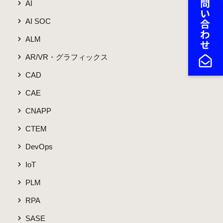
AI
AI SOC
ALM
AR/VR・グラフィックス
CAD
CAE
CNAPP
CTEM
DevOps
IoT
PLM
RPA
SASE