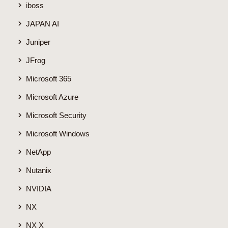
iboss
JAPAN AI
Juniper
JFrog
Microsoft 365
Microsoft Azure
Microsoft Security
Microsoft Windows
NetApp
Nutanix
NVIDIA
NX
NX X