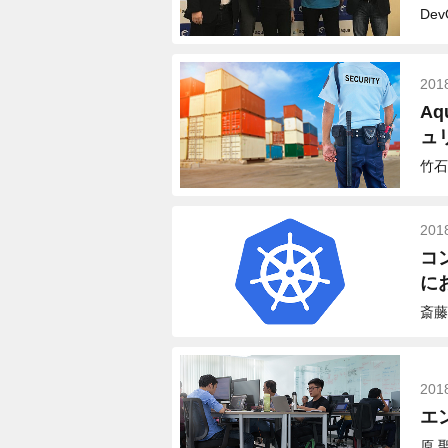
De
201
A
ュ
竹石
201
コ
にお
斎藤
201
エ
原 