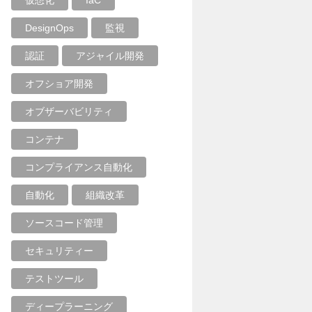
仮想化
IaC
DesignOps
監視
認証
アジャイル開発
オフショア開発
オブザーバビリティ
コンテナ
コンプライアンス自動化
自動化
組織改革
ソースコード管理
セキュリティー
テストツール
ディープラーニング