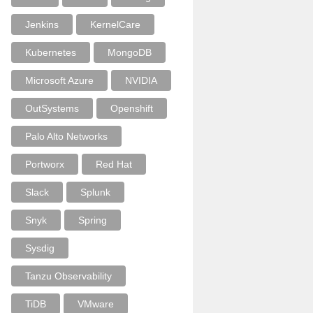
Jenkins
KernelCare
Kubernetes
MongoDB
Microsoft Azure
NVIDIA
OutSystems
Openshift
Palo Alto Networks
Portworx
Red Hat
Slack
Splunk
Snyk
Spring
Sysdig
Tanzu Observability
TiDB
VMware