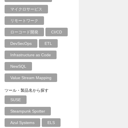
マイクロサービス
リモートワーク
ローコード開発
CI/CD
DevSecOps
ETL
Infrastructure as Code
NewSQL
Value Stream Mapping
ツール・製品名から探す
SUSE
Steampunk Spotter
Azul Systems
ELS