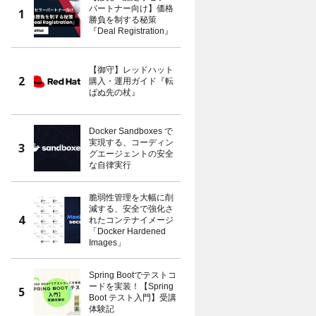
パートナー向け】価格
勝負を制する秘策
『Deal Registration』
【御守】レッドハット
購入・運用ガイド『転
ばぬ先の杖』
Docker Sandboxes で
実現する、コーディン
グエージェントの安全
な自律実行
脆弱性管理を大幅に削
減する、安全で強化さ
れたコンテナイメージ
「Docker Hardened
Images」
Spring Bootでテストコ
ードを実装！【Spring
Boot テスト入門】受講
体験記