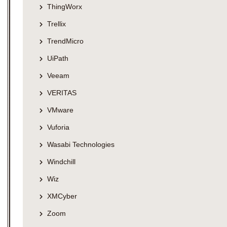
ThingWorx
Trellix
TrendMicro
UiPath
Veeam
VERITAS
VMware
Vuforia
Wasabi Technologies
Windchill
Wiz
XMCyber
Zoom