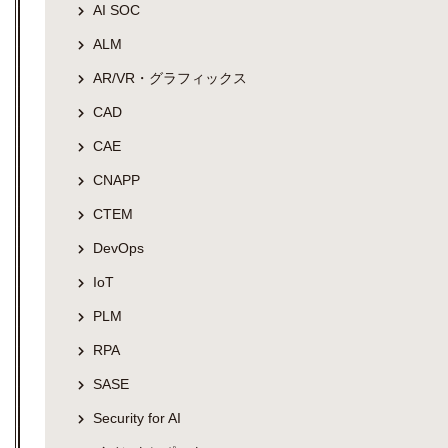
AI SOC
ALM
AR/VR・グラフィックス
CAD
CAE
CNAPP
CTEM
DevOps
IoT
PLM
RPA
SASE
Security for AI