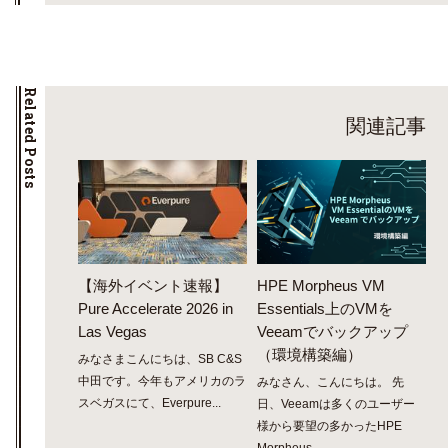
Related Posts
関連記事
【海外イベント速報】
HPE Morpheus VM
Pure Accelerate 2026 in
Essentials上のVMを
Las Vegas
Veeamでバックアップ
（環境構築編）
みなさまこんにちは、SB C&S
中田です。今年もアメリカのラ
みなさん、こんにちは。 先
スベガスにて、Everpure...
日、Veeamは多くのユーザー
様から要望の多かったHPE
Morpheus...