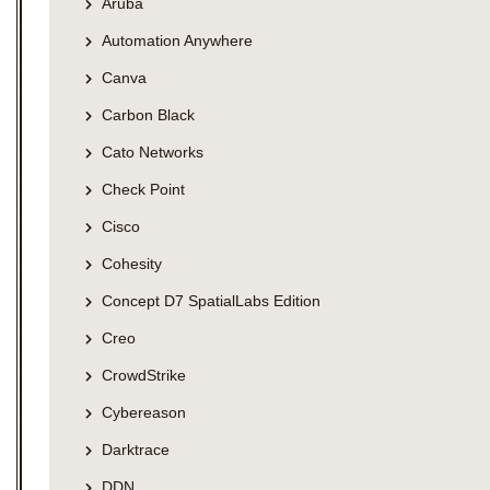
Aruba
Automation Anywhere
Canva
Carbon Black
Cato Networks
Check Point
Cisco
Cohesity
Concept D7 SpatialLabs Edition
Creo
CrowdStrike
Cybereason
Darktrace
DDN