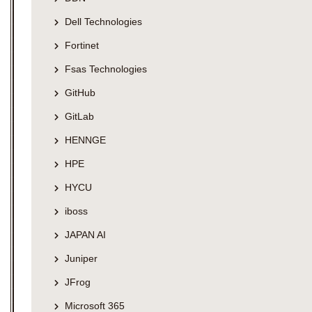
Dell Technologies
Fortinet
Fsas Technologies
GitHub
GitLab
HENNGE
HPE
HYCU
iboss
JAPAN AI
Juniper
JFrog
Microsoft 365