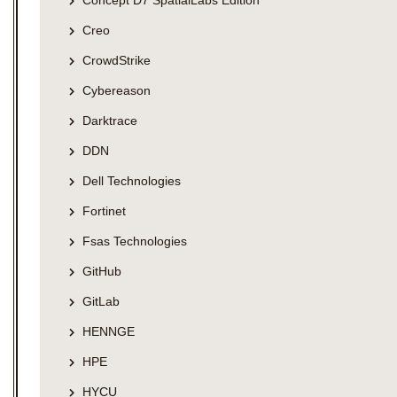
Concept D7 SpatialLabs Edition
Creo
CrowdStrike
Cybereason
Darktrace
DDN
Dell Technologies
Fortinet
Fsas Technologies
GitHub
GitLab
HENNGE
HPE
HYCU