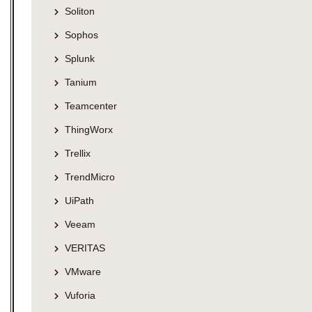
Soliton
Sophos
Splunk
Tanium
Teamcenter
ThingWorx
Trellix
TrendMicro
UiPath
Veeam
VERITAS
VMware
Vuforia