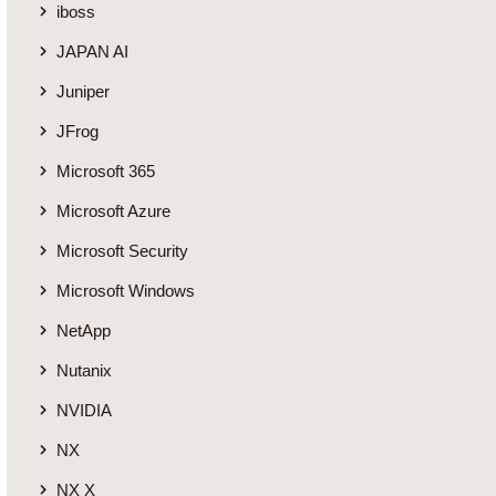
iboss
JAPAN AI
Juniper
JFrog
Microsoft 365
Microsoft Azure
Microsoft Security
Microsoft Windows
NetApp
Nutanix
NVIDIA
NX
NX X