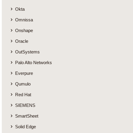
Okta
Omnissa
Onshape
Oracle
OutSystems
Palo Alto Networks
Everpure
Qumulo
Red Hat
SIEMENS
SmartSheet
Solid Edge