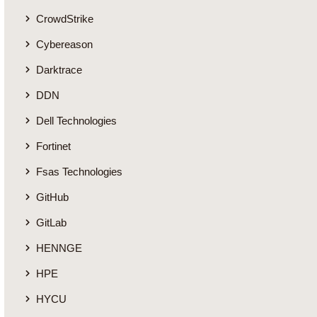
CrowdStrike
Cybereason
Darktrace
DDN
Dell Technologies
Fortinet
Fsas Technologies
GitHub
GitLab
HENNGE
HPE
HYCU