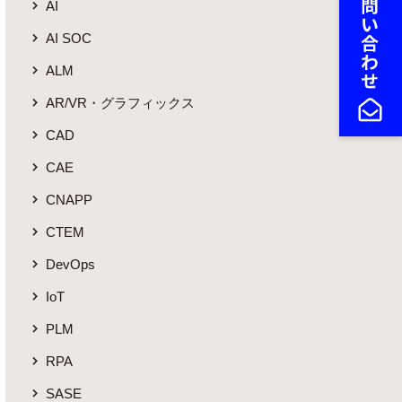
AI
AI SOC
ALM
AR/VR・グラフィックス
CAD
CAE
CNAPP
CTEM
DevOps
IoT
PLM
RPA
SASE