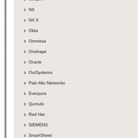
NX
NX X
Okta
Omnissa
Onshape
Oracle
OutSystems
Palo Alto Networks
Everpure
Qumulo
Red Hat
SIEMENS
SmartSheet