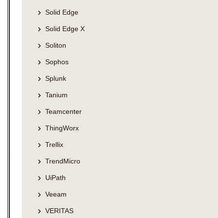
Solid Edge
Solid Edge X
Soliton
Sophos
Splunk
Tanium
Teamcenter
ThingWorx
Trellix
TrendMicro
UiPath
Veeam
VERITAS