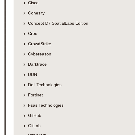
Cisco
Cohesity
Concept D7 SpatialLabs Edition
Creo
CrowdStrike
Cybereason
Darktrace
DDN
Dell Technologies
Fortinet
Fsas Technologies
GitHub
GitLab