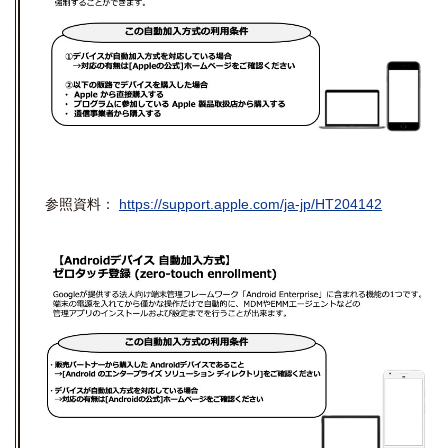
参照資料：
https://support.apple.com/ja-jp/HT204142