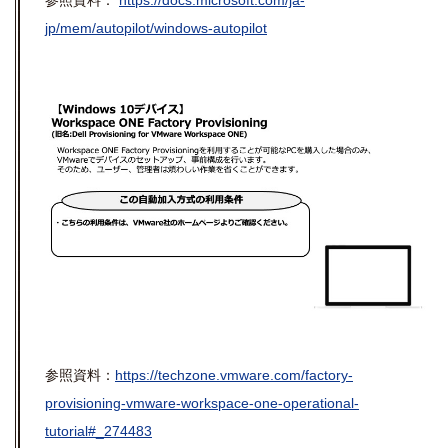
参照資料：
https://docs.microsoft.com/ja-
jp/mem/autopilot/windows-autopilot
参照資料：
https://techzone.vmware.com/factory-
provisioning-vmware-workspace-one-operational-
tutorial#_274483