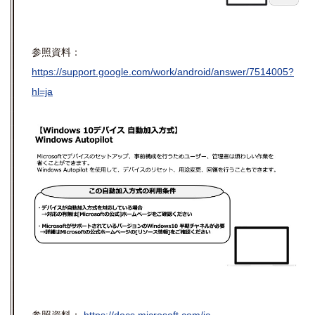
参照資料：
https://support.google.com/work/android/answer/7514005?
hl=ja