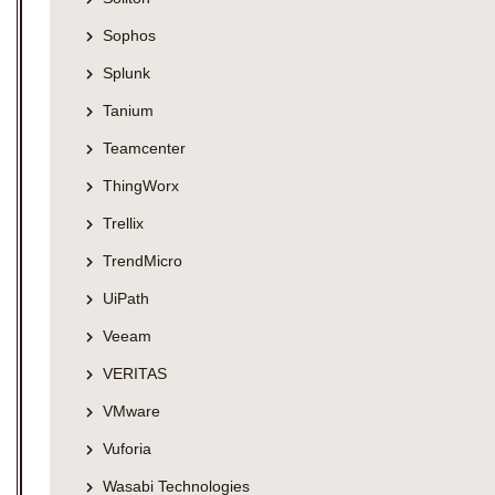
Sophos
Splunk
Tanium
Teamcenter
ThingWorx
Trellix
TrendMicro
UiPath
Veeam
VERITAS
VMware
Vuforia
Wasabi Technologies