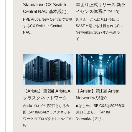
Standalone CX Switch
年より正式リリース 新ラ
Central NAC 基本設定」
イセンス体系について
HPE Aruba New Centralで実現
皆さん、こんにちは 今回は
するCX Switch × Central
SASE市場でも注目されるCato
NAC...
Networksが2027年から新ラ
イ...
【Arista】第2回 Arista AI
【Arista】第1回 Arista
クラスタネットワーク
Networksの紹介
Aristaブログの第2回となる今
■ はじめに SB C&Sは2026年3
回はAristaのAIクラスタネット
月11日より、「Arista
ワークのプロダクトについての
Networks（アリ...
紹...