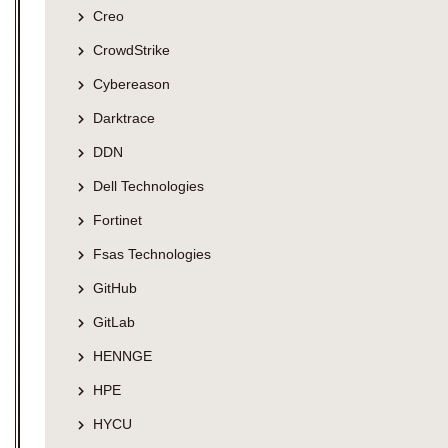
Creo
CrowdStrike
Cybereason
Darktrace
DDN
Dell Technologies
Fortinet
Fsas Technologies
GitHub
GitLab
HENNGE
HPE
HYCU