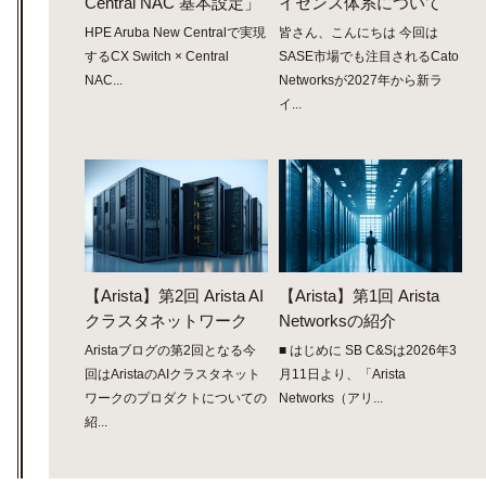
Central NAC 基本設定」
イセンス体系について
HPE Aruba New Centralで実現
皆さん、こんにちは 今回は
するCX Switch × Central
SASE市場でも注目されるCato
NAC...
Networksが2027年から新ラ
イ...
【Arista】第2回 Arista AI
【Arista】第1回 Arista
クラスタネットワーク
Networksの紹介
Aristaブログの第2回となる今
■ はじめに SB C&Sは2026年3
回はAristaのAIクラスタネット
月11日より、「Arista
ワークのプロダクトについての
Networks（アリ...
紹...