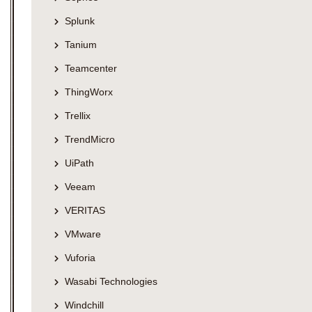
Splunk
Tanium
Teamcenter
ThingWorx
Trellix
TrendMicro
UiPath
Veeam
VERITAS
VMware
Vuforia
Wasabi Technologies
Windchill