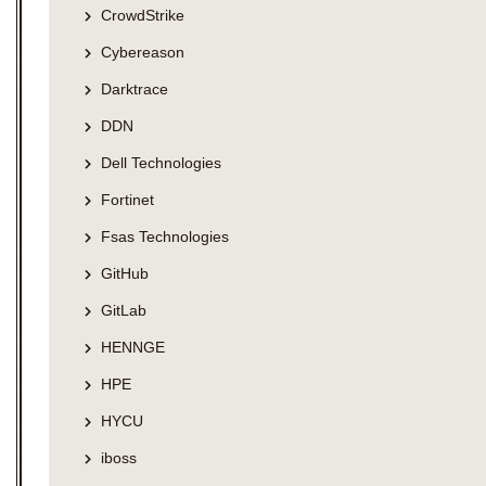
CrowdStrike
Cybereason
Darktrace
DDN
Dell Technologies
Fortinet
Fsas Technologies
GitHub
GitLab
HENNGE
HPE
HYCU
iboss