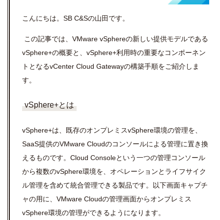
こんにちは。
SB C&S
の山田です。
この記事では、VMware vSphereの新しい提供モデルである
vSphere+
の概要と、
vSphere+利用時の重要なコンポーネン
トとなる
vCenter Cloud Gatewayの構築手順をご紹介しま
す。
vSphere+とは
vSphere+
は、既存のオンプレミス
vSphere
環境の管理を、
SaaS
提供のVMware Cloudのコンソールによる管理に置き換
えるものです。
Cloud Console
という一つの管理コンソール
から複数のvSphere環境を、オペレーションとライフサイク
ル管理を含めて統合管理できる製品です。以下画面キャプチ
ャの用に、VMware Cloudの管理画面からオンプレミス
vSphere環境の
管理ができるようになります。