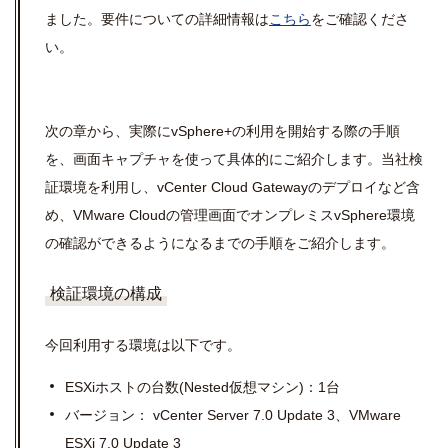
ました。
要件についての詳細情報は
こちら
をご確認くださ
い。
次の章から、実際にvSphere+の利用を開始する際の手順
を、画面キャプチャを使って具体的にご紹介します。当社検
証環境を利用し、
vCenter Cloud Gatewayの
デプロイなど含
め、VMware Cloudの管理画面でオンプレミス
vSphere環境
の確認ができるようになるまでの
手順をご紹介します。
検証環境の構成
今回利用する環境は以下です。
ESXi
ホストの台数
(Nested
仮想マシン
)
：
1
台
バージョン：
vCenter Server 7.0 Update 3
、
VMware
ESXi 7.0 Update 3