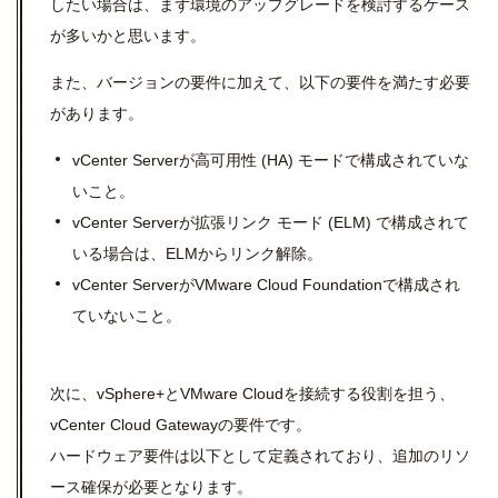
したい場合は、まず環境のアップグレードを検討するケース
が多いかと思います。
また、バージョンの要件に加えて、以下の要件を満たす必要
があります。
vCenter Server
が高可用性
(HA)
モードで構成されていな
いこと。
vCenter Server
が拡張リンク モード
(ELM)
で構成されて
いる場合は、
ELM
からリンク解除。
vCenter Server
が
VMware Cloud Foundation
で構成され
ていないこと。
次に、vSphere+とVMware Cloudを接続する役割を担う、
vCenter Cloud Gateway
の要件です。
ハードウェア要件は以下として定義されており、追加のリソ
ース確保が必要となります。