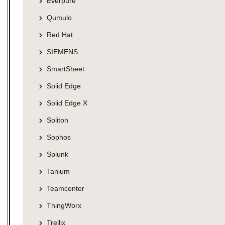
Everpure
Qumulo
Red Hat
SIEMENS
SmartSheet
Solid Edge
Solid Edge X
Soliton
Sophos
Splunk
Tanium
Teamcenter
ThingWorx
Trellix