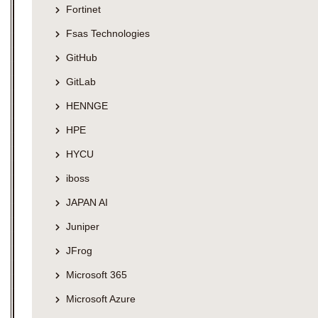
Fortinet
Fsas Technologies
GitHub
GitLab
HENNGE
HPE
HYCU
iboss
JAPAN AI
Juniper
JFrog
Microsoft 365
Microsoft Azure