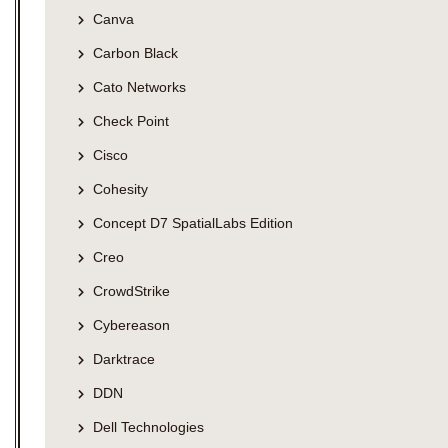
Canva
Carbon Black
Cato Networks
Check Point
Cisco
Cohesity
Concept D7 SpatialLabs Edition
Creo
CrowdStrike
Cybereason
Darktrace
DDN
Dell Technologies