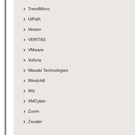
TrendMicro
UiPath
Veeam
VERITAS
VMware
Vuforia
Wasabi Technologies
Windchill
Wiz
XMCyber
Zoom
Zscaler