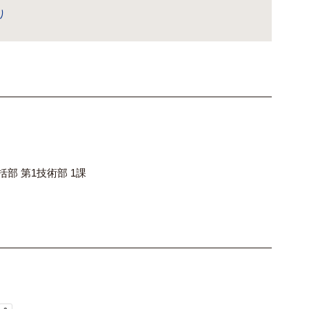
り
括部 第1技術部 1課