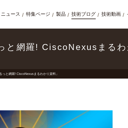
ニュース
特集ページ
製品
技術ブログ
技術動画
と網羅! CiscoNexusまる
っと網羅! CiscoNexusまるわかり資料」