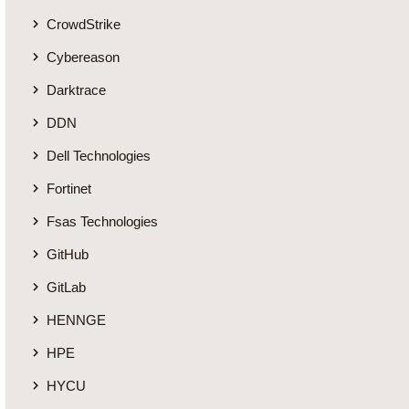
CrowdStrike
Cybereason
Darktrace
DDN
Dell Technologies
Fortinet
Fsas Technologies
GitHub
GitLab
HENNGE
HPE
HYCU