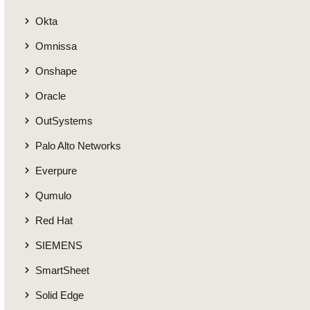
Okta
Omnissa
Onshape
Oracle
OutSystems
Palo Alto Networks
Everpure
Qumulo
Red Hat
SIEMENS
SmartSheet
Solid Edge