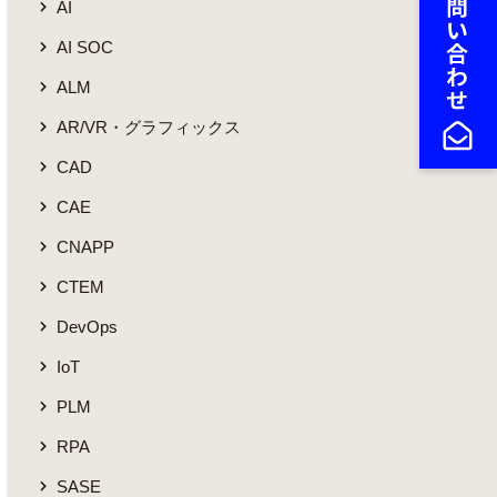
AI
AI SOC
ALM
AR/VR・グラフィックス
CAD
CAE
CNAPP
CTEM
DevOps
IoT
PLM
RPA
SASE