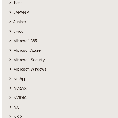
iboss
JAPAN AI
Juniper
JFrog
Microsoft 365
Microsoft Azure
Microsoft Security
Microsoft Windows
NetApp
Nutanix
NVIDIA
NX
NX X