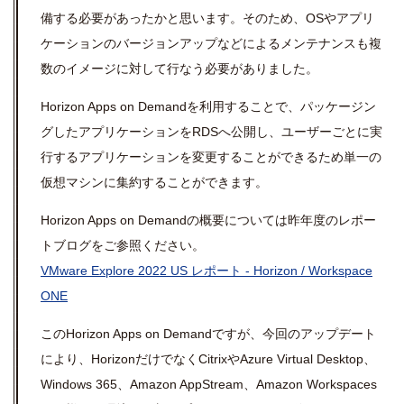
備する必要があったかと思います。そのため、
OS
やアプリ
ケーションのバージョンアップなどによるメンテナンスも複
数のイメージに対して行なう必要がありました。
Horizon Apps on Demandを利用することで、パッケージン
グしたアプリケーションを
RDS
へ公開し、ユーザーごとに実
行するアプリケーションを変更することができるため単一の
仮想マシンに集約することができます。
Horizon Apps on Demandの概要については昨年度のレポー
トブログをご参照ください。
VMware Explore 2022 US レポート
- Horizon / Workspace
ONE
この
Horizon Apps on Demand
ですが、今回のアップデート
により、
Horizon
だけでなく
Citrix
や
Azure Virtual Desktop
、
Windows 365
、
Amazon AppStream
、
Amazon Workspaces