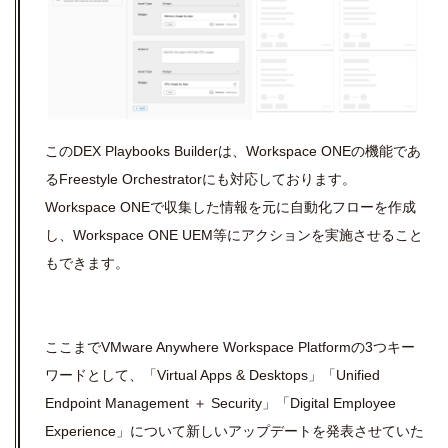
この
DEX Playbooks Builder
は、
Workspace ONE
の機能であ
る
Freestyle Orchestrator
にも対応しております。
Workspace ONE
で収集した情報を元に自動化フローを作成
し、
Workspace ONE UEM
等にアクションを実施させること
もできます。
ここまで
VMware Anywhere Workspace Platform
の
3
つキー
ワードとして、「
Virtual Apps & Desktops
」「
Unified
Endpoint Management
＋
Security
」「
Digital Employee
Experience
」について新しいアップデートを発表させていた