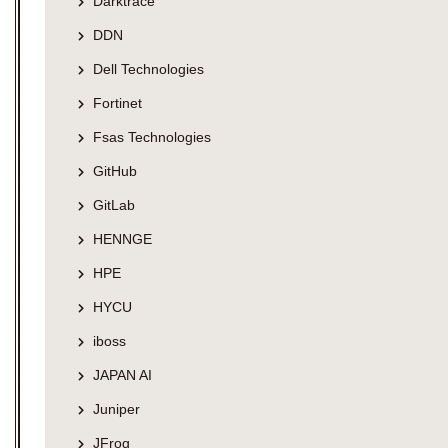
Darktrace
DDN
Dell Technologies
Fortinet
Fsas Technologies
GitHub
GitLab
HENNGE
HPE
HYCU
iboss
JAPAN AI
Juniper
JFrog