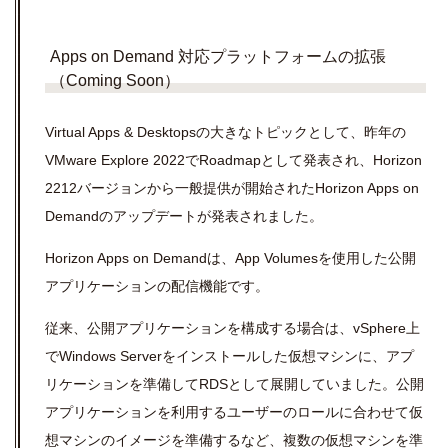
Apps on Demand 対応プラットフォームの拡張
（Coming Soon）
Virtual Apps & Desktops
の大きなトピックとして、昨年の
VMware Explore 2022
で
Roadmap
として発表され、
Horizon
2212
バージョンから一般提供が開始された
Horizon Apps on
Demand
のアップデートが発表されました。
Horizon Apps on Demandは、
App Volumes
を使用した公開
アプリケーションの配信機能です。
従来、公開アプリケーションを構成する場合は、
vSphere
上
で
Windows Server
をインストールした仮想マシンに、アプ
リケーションを準備して
RDS
として展開していました。公開
アプリケーションを利用するユーザーのロールに合わせて仮
想マシンのイメージを準備するなど、複数の仮想マシンを準