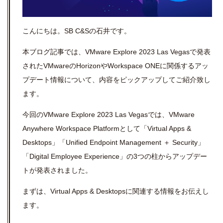
こんにちは。
SB C&S
の石井です。
本ブログ記事では、
VMware Explore 2023 Las Vegas
で発表
された
VMware
の
Horizon
や
Workspace ONEに関係する
アッ
プデート情報について、内容をピックアップしてご紹介致し
ます。
今回の
VMware Explore 2023 Las Vegas
では、
VMware
Anywhere Workspace Platform
として「
Virtual Apps &
Desktops
」「
Unified Endpoint Management
＋
Security
」
「
Digital Employee Experience
」の
3
つの柱からアップデー
トが発表されました。
まずは、
Virtual Apps & Desktops
に関連する情報をお伝えし
ます。