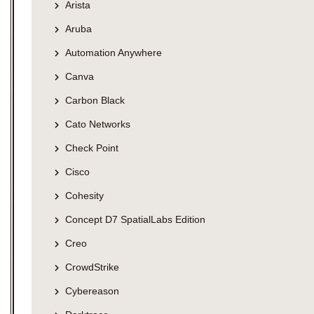
Arista
Aruba
Automation Anywhere
Canva
Carbon Black
Cato Networks
Check Point
Cisco
Cohesity
Concept D7 SpatialLabs Edition
Creo
CrowdStrike
Cybereason