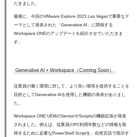
だきました。
最後に、今回の
VMware Explore 2023 Las Vegas
で重要なテ
ーマとして発表された「
Generative AI
」に関係する
Workspace ONE
のアップデートを紹介させていただきま
す。
Generative AI + Workspace（Coming Soon）
従業員の働く環境に対して、より良い環境を提供することを
目的として
Generative AI
を使用した機能の発表がありまし
た。
Workspace ONE UEM
の
Sensor
や
Scripts
の機能拡張が発表
されました。例えば、従業員の
PC
利用年数などの情報を取
得するために必要な
PowerShell Script
を、自然言語で指示す