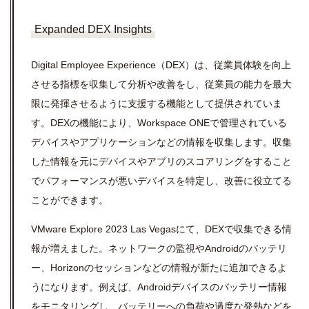
Expanded DEX Insights
Digital Employee Experience
（
DEX
）は、従業員体験を向上
させる指標を収集して分析や改善をし、従業員の能力を最大
限に発揮させるように支援する機能として提供されていま
す。DEXの機能により、
Workspace ONE
で管理されている
デバイスやアプリケーションなどの情報を収集します。収集
した情報を元にデバイスやアプリのスコアリングをすること
でパフォーマンスが悪いデバイスを特定し、改善に役立てる
ことができます。
VMware Explore 2023 Las Vegas
にて、
DEX
で収集できる情
報が増えました。ネットワークの監視や
Android
のバッテリ
ー、
Horizon
のセッションなどの情報が新たに追加できるよ
うになります。例えば、
Android
デバイスのバッテリー情報
をモニタリングし、バッテリーへの負荷や過度な発熱などを