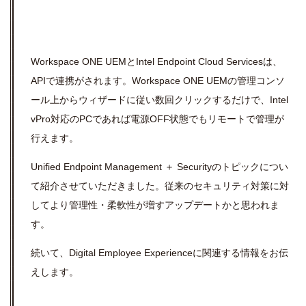
Workspace ONE UEM
と
Intel Endpoint Cloud Services
は、
API
で連携がされます。
Workspace ONE UEM
の管理コンソ
ール上からウィザードに従い数回クリックするだけで、
Intel
vPro
対応の
PC
であれば電源
OFF
状態でもリモートで管理が
行えます。
Unified Endpoint Management
＋
Security
のトピックについ
て紹介させていただきました。従来のセキュリティ対策に対
してより管理性・柔軟性が増すアップデートかと思われま
す。
続いて、
Digital Employee Experience
に関連する情報をお伝
えします。