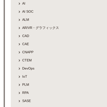
AI
AI SOC
ALM
AR/VR・グラフィックス
CAD
CAE
CNAPP
CTEM
DevOps
IoT
PLM
RPA
SASE