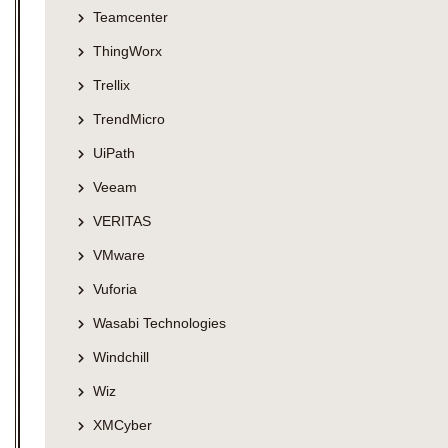
Teamcenter
ThingWorx
Trellix
TrendMicro
UiPath
Veeam
VERITAS
VMware
Vuforia
Wasabi Technologies
Windchill
Wiz
XMCyber