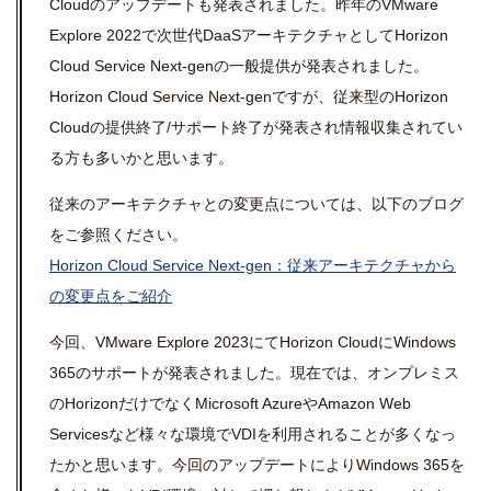
Cloud
のアップデートも発表されました。昨年の
VMware
Explore 2022
で次世代
DaaS
アーキテクチャとして
Horizon
Cloud Service Next-gen
の一般提供が発表されました。
Horizon Cloud Service Next-gen
ですが、従来型の
Horizon
Cloud
の提供終了
/
サポート終了が発表され情報収集されてい
る方も多いかと思います。
従来のアーキテクチャとの変更点については、以下のブログ
をご参照ください。
Horizon Cloud Service Next-gen：従来アーキテクチャから
の変更点をご紹介
今回、
VMware Explore 2023
にて
Horizon Cloud
に
Windows
365
のサポートが発表されました。現在では、オンプレミス
の
Horizon
だけでなく
Microsoft Azure
やAmazon Web
Servicesなど様々な環境で
VDI
を利用されることが多くなっ
たかと思います。今回のアップデートにより
Windows 365
を