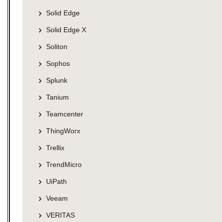
Solid Edge
Solid Edge X
Soliton
Sophos
Splunk
Tanium
Teamcenter
ThingWorx
Trellix
TrendMicro
UiPath
Veeam
VERITAS