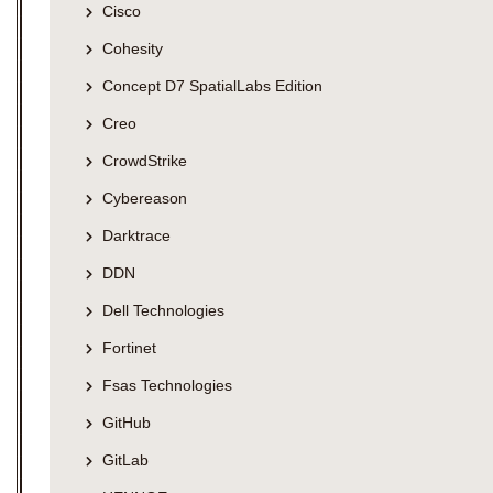
Cisco
Cohesity
Concept D7 SpatialLabs Edition
Creo
CrowdStrike
Cybereason
Darktrace
DDN
Dell Technologies
Fortinet
Fsas Technologies
GitHub
GitLab