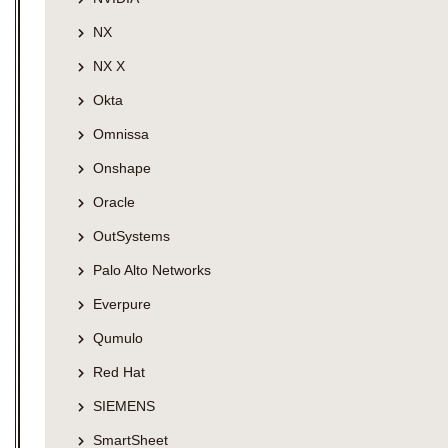
NX
NX X
Okta
Omnissa
Onshape
Oracle
OutSystems
Palo Alto Networks
Everpure
Qumulo
Red Hat
SIEMENS
SmartSheet