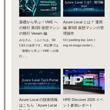
基礎から学ぶ！VME へ
Azure Local とは？ 運用
の移行 第2回 仮想マシン
編 第5回 仮想マシンの管
の移行 Veeam 編
理操作
みなさん、こんにちは。SB
h3 { padding-top: 1em; }
C&S の金井です。本記事では
img.mt-image-center { ...
「基礎から学ぶ！VME への移
行」...
Azure Local の技術情報
HPE Discover 2026 イベ
はこちら「Azure Local
ント参加レポート