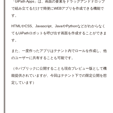
「
UiPath Apps
」は、画面の要素をドラッグアンドドロップ
で組み立てるだけで簡便に
WEB
アプリを作成できる機能で
す。
HTML
や
CSS
、
Javascript
、
Java
や
Python
などがわからなく
ても
UiPath
ロボットを呼び出す画面を作成することができま
す。
また、一度作ったアプリはテナント内でロールを作成し、他
のユーザーに共有することも可能です。
（※パブリックに公開することも現在プレビュー版として機
能提供されていますが、今回はテナント下での限定公開を想
定しています）