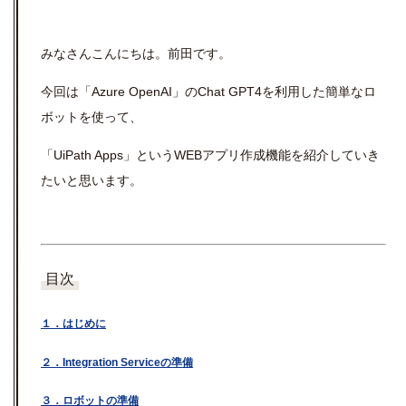
みなさんこんにちは。前田です。
今回は「
Azure OpenAI
」の
Chat GPT4
を利用した簡単なロ
ボットを使って、
「
UiPath Apps
」という
WEB
アプリ作成機能を紹介していき
たいと思います。
目次
１．はじめに
２．
Integration Service
の準備
３．ロボットの準備