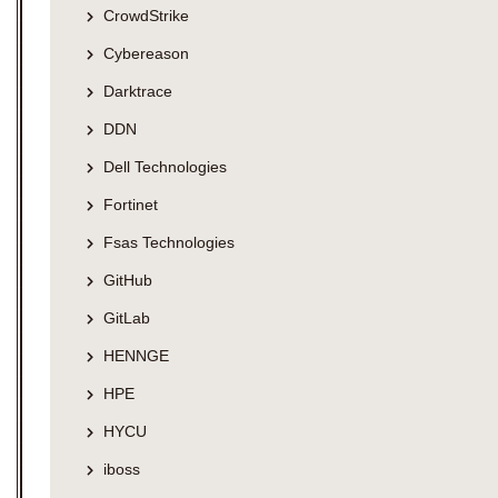
CrowdStrike
Cybereason
Darktrace
DDN
Dell Technologies
Fortinet
Fsas Technologies
GitHub
GitLab
HENNGE
HPE
HYCU
iboss