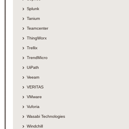
Splunk
Tanium
Teamcenter
ThingWorx
Trellix
TrendMicro
UiPath
Veeam
VERITAS
VMware
Vuforia
Wasabi Technologies
Windchill