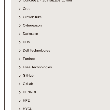
Concept D7 SpatialLabs Edition
Creo
CrowdStrike
Cybereason
Darktrace
DDN
Dell Technologies
Fortinet
Fsas Technologies
GitHub
GitLab
HENNGE
HPE
HYCU