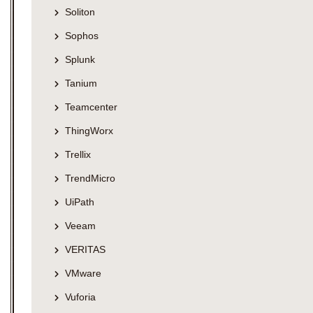
Soliton
Sophos
Splunk
Tanium
Teamcenter
ThingWorx
Trellix
TrendMicro
UiPath
Veeam
VERITAS
VMware
Vuforia