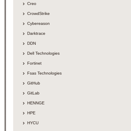
Creo
CrowdStrike
Cybereason
Darktrace
DDN
Dell Technologies
Fortinet
Fsas Technologies
GitHub
GitLab
HENNGE
HPE
HYCU