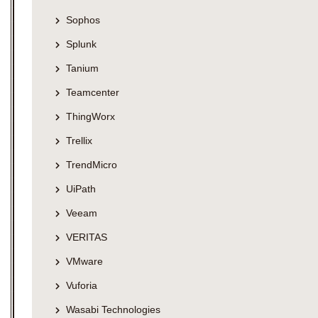
Sophos
Splunk
Tanium
Teamcenter
ThingWorx
Trellix
TrendMicro
UiPath
Veeam
VERITAS
VMware
Vuforia
Wasabi Technologies