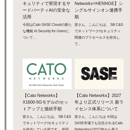
キュリティで実現するサ
Networks×HENNGE】シ
ードパーティAIの安全な
ングルサインオン連携手
活用
順
今回はCato SASE Cloudの新た
皆さん、こんにちは。 SB C&S
な機能 AI Security for Usersに
でネットワーク/セキュリティ
ついて...
関連のプリセールスを担当し
て...
【Cato Networks】
【Cato Networks】2027
X1600-5Gモデルのセッ
年より正式リリース 新ラ
トアップと接続手順
イセンス体系について
皆さん、こんにちは。 SB C&S
皆さん、こんにちは 今回は
でネットワーク/セキュリティ
SASE市場でも注目されるCato
を担当している登です。 前回
Networksが2027年から新ラ