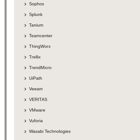
Sophos
Splunk
Tanium
Teamcenter
ThingWorx
Trellix
TrendMicro
UiPath
Veeam
VERITAS
VMware
Vuforia
Wasabi Technologies