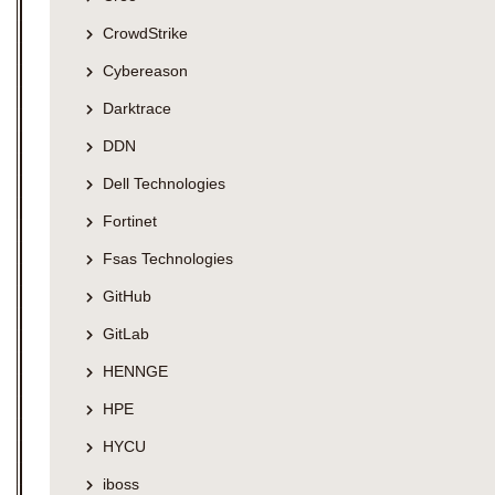
CrowdStrike
Cybereason
Darktrace
DDN
Dell Technologies
Fortinet
Fsas Technologies
GitHub
GitLab
HENNGE
HPE
HYCU
iboss