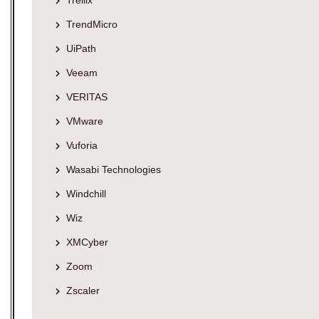
Trellix
TrendMicro
UiPath
Veeam
VERITAS
VMware
Vuforia
Wasabi Technologies
Windchill
Wiz
XMCyber
Zoom
Zscaler