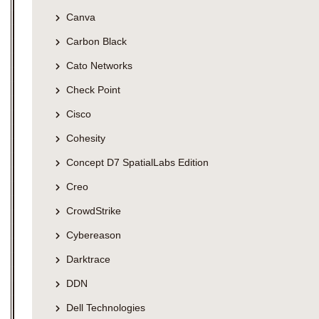
Canva
Carbon Black
Cato Networks
Check Point
Cisco
Cohesity
Concept D7 SpatialLabs Edition
Creo
CrowdStrike
Cybereason
Darktrace
DDN
Dell Technologies