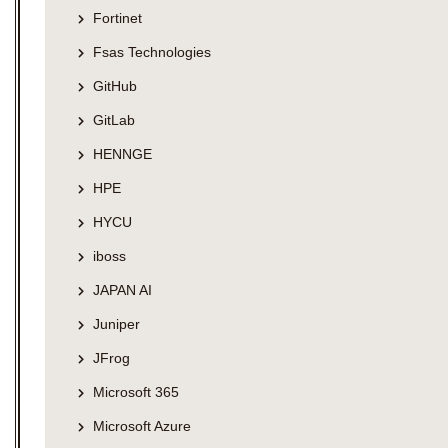
Fortinet
Fsas Technologies
GitHub
GitLab
HENNGE
HPE
HYCU
iboss
JAPAN AI
Juniper
JFrog
Microsoft 365
Microsoft Azure