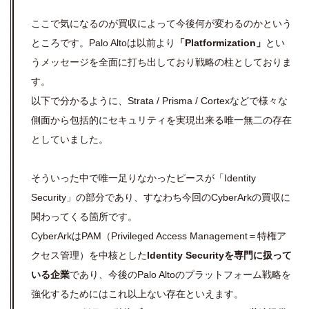
ここで気になるのが買収によって今後何が変わるのかという
ところです。Palo Altoは以前より
「Platformization」
とい
うメッセージを全面に打ち出しており戦略の柱としておりま
す。
以下で分かるように、Strata / P
risma / Cortexなどで様々な
側面から包括的にセキュリティを実現出来る唯一無二の存在
としていました。
そういった
中で唯一足りなかったピースが「Identity
Security」の部分であり、すなわち今回のCyberArkの買収に
関わってくる箇所です。
CyberArkはPAM（Privileged Access Management＝特権ア
クセス管理）を中核とした
Identity Securityを専門に扱って
いる企業
であり、今後のPalo Altoのプラ
ットフォーム戦略を
強化するためにはこれ以上ない存在といえます。