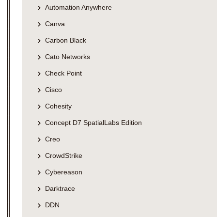
Automation Anywhere
Canva
Carbon Black
Cato Networks
Check Point
Cisco
Cohesity
Concept D7 SpatialLabs Edition
Creo
CrowdStrike
Cybereason
Darktrace
DDN