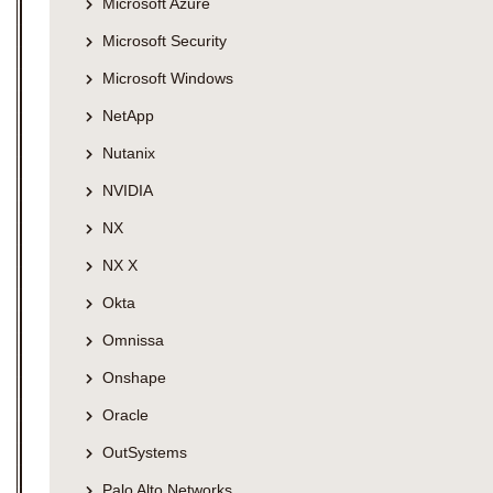
Microsoft Azure
Microsoft Security
Microsoft Windows
NetApp
Nutanix
NVIDIA
NX
NX X
Okta
Omnissa
Onshape
Oracle
OutSystems
Palo Alto Networks