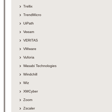
Trellix
TrendMicro
UiPath
Veeam
VERITAS
VMware
Vuforia
Wasabi Technologies
Windchill
Wiz
XMCyber
Zoom
Zscaler