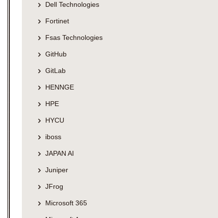
Dell Technologies
Fortinet
Fsas Technologies
GitHub
GitLab
HENNGE
HPE
HYCU
iboss
JAPAN AI
Juniper
JFrog
Microsoft 365