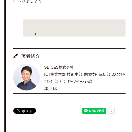
につけましょう。
著者紹介
SB C&S株式会社
ICT事業本部 技術本部 先端技術統括部 DXｺﾝｻﾙ
ﾃｨﾝｸﾞ部 ﾃﾞｼﾞﾀﾙｲﾉﾍﾞｰｼｮﾝ課
津川 聡