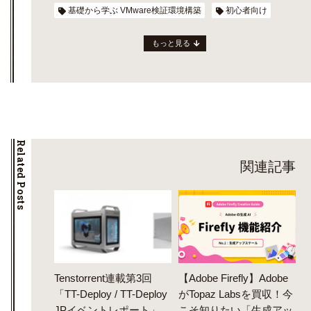
基礎から学ぶ VMware検証環境構築
初心者向け
もっと見る
Related Posts
関連記事
Tenstorrent連載第3回
【Adobe Firefly】Adobe
「TT-Deploy / TT-Deploy
がTopaz Labsを買収！今
JPイベントレポート」
こそ知りたい「生成アッ