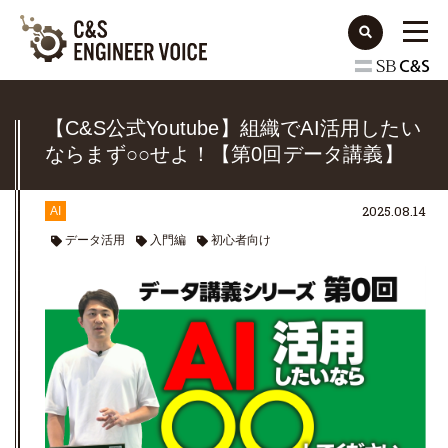
【C&S公式Youtube】組織でAI活用したい
ならまず○○せよ！【第0回データ講義】
2025.08.14
AI
データ活用
入門編
初心者向け