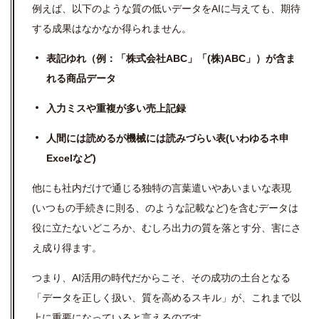
例えば、以下のような質の低いデータをAIに与えても、期待
する成果はなかなか得られません。
表記ゆれ（例：「株式会社ABC」「(株)ABC」）が含ま
れる商品データ
入力ミスや重複が多い売上記録
人間には読めるが機械には読みづらい表(いわゆるネ申
Excelなど)
他にも社内だけで通じる独特の言葉遣いやあいまいな表現
(いつもの手続きに則る、のような記載など)を含むデータは
役に立たないどころか、むしろ出力の質を落とす分、害にさ
え成り得ます。
つまり、AI活用の時代だからこそ、その成功の土台となる
「データを正しく扱い、質を高めるスキル」が、これまで以
上に重要になっていると言えるのです。