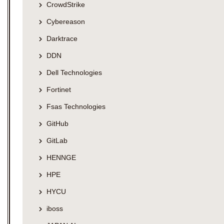
CrowdStrike
Cybereason
Darktrace
DDN
Dell Technologies
Fortinet
Fsas Technologies
GitHub
GitLab
HENNGE
HPE
HYCU
iboss