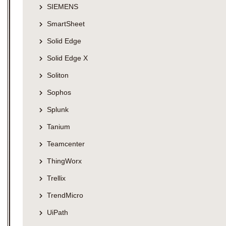
SIEMENS
SmartSheet
Solid Edge
Solid Edge X
Soliton
Sophos
Splunk
Tanium
Teamcenter
ThingWorx
Trellix
TrendMicro
UiPath