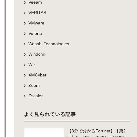
Veeam
VERITAS
VMware
Vuforia
Wasabi Technologies
Windchill
Wiz
XMCyber
Zoom
Zscaler
よく見られている記事
【3分で分かるFortinet】【第2