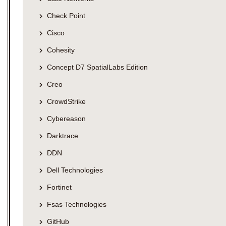
Check Point
Cisco
Cohesity
Concept D7 SpatialLabs Edition
Creo
CrowdStrike
Cybereason
Darktrace
DDN
Dell Technologies
Fortinet
Fsas Technologies
GitHub