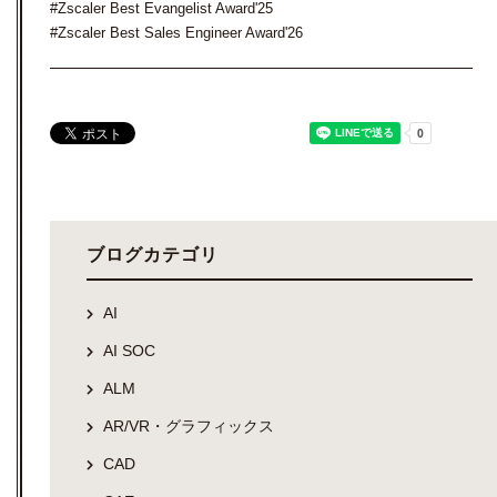
#Zscaler Best Evangelist Award'25
#Zscaler Best Sales Engineer Award'26
ブログカテゴリ
AI
AI SOC
ALM
AR/VR・グラフィックス
CAD