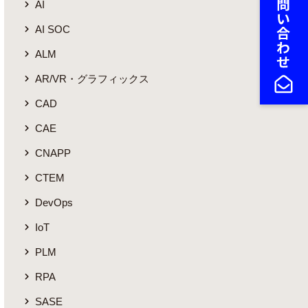
AI
AI SOC
ALM
AR/VR・グラフィックス
CAD
CAE
CNAPP
CTEM
DevOps
IoT
PLM
RPA
SASE