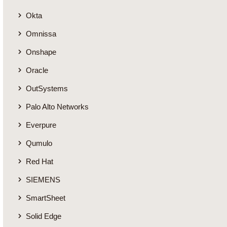
Okta
Omnissa
Onshape
Oracle
OutSystems
Palo Alto Networks
Everpure
Qumulo
Red Hat
SIEMENS
SmartSheet
Solid Edge