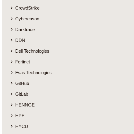
CrowdStrike
Cybereason
Darktrace
DDN
Dell Technologies
Fortinet
Fsas Technologies
GitHub
GitLab
HENNGE
HPE
HYCU