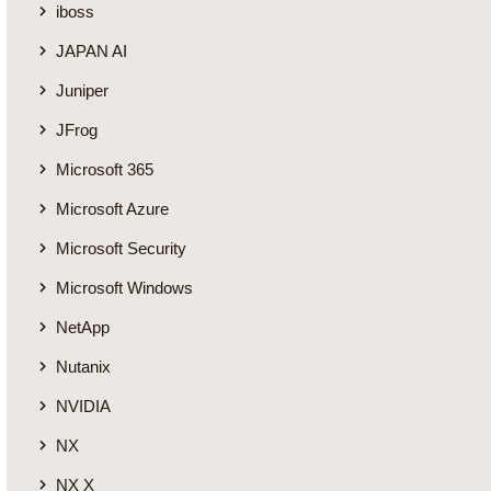
iboss
JAPAN AI
Juniper
JFrog
Microsoft 365
Microsoft Azure
Microsoft Security
Microsoft Windows
NetApp
Nutanix
NVIDIA
NX
NX X