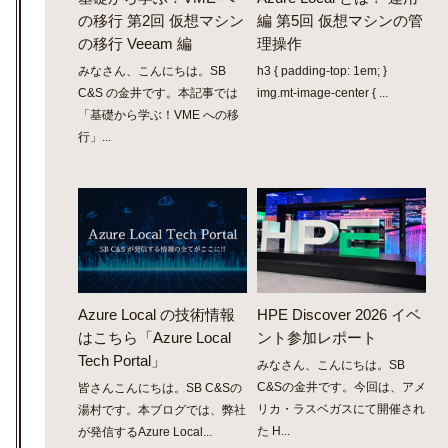
の移行 第2回 仮想マシン
編 第5回 仮想マシンの管
の移行 Veeam 編
理操作
みなさん、こんにちは。SB
h3 { padding-top: 1em; }
C&S の金井です。本記事では
img.mt-image-center { ...
「基礎から学ぶ！VME への移
行」...
Azure Local の技術情報
HPE Discover 2026 イベ
はこちら「Azure Local
ント参加レポート
Tech Portal」
みなさん、こんにちは。SB
C&Sの金井です。今回は、アメ
皆さんこんにちは。SB C&Sの
リカ・ラスベガスにて開催され
湯村です。本ブログでは、弊社
た H...
が発信するAzure Local...