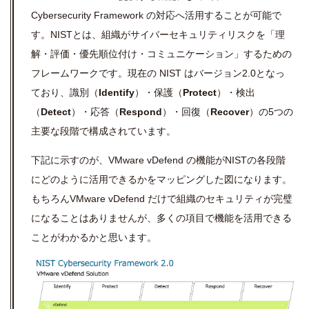
Cybersecurity Framework の対応へ活用することが可能で
す。NISTとは、
組織がサイバーセキュリティリスクを「理
解・評価・優先順位付け・コミュニケーション」するための
フレームワークです。
現在の NIST はバージョン2.0となっ
ており、
識別（
Identify
）・
保護（
Protect
）・
検出
（
Detect
）・
応答（
Respond
）・
回復（
Recover
）
の
5つの
主要な
段階
で構成されています。
下記に示すのが、VMware vDefend の機能がNISTの各段階
にどのように活用できるかをマッピングした図になります。
もちろんVMware vDefend だけで組織のセキュリティが完璧
になることはありませんが、多くの項目で機能を活用できる
ことがわかるかと思います。