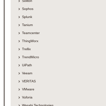
Soliton
Sophos
Splunk
Tanium
Teamcenter
ThingWorx
Trellix
TrendMicro
UiPath
Veeam
VERITAS
VMware
Vuforia
Wasabi Technologies