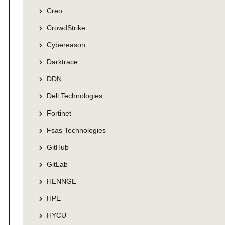
Creo
CrowdStrike
Cybereason
Darktrace
DDN
Dell Technologies
Fortinet
Fsas Technologies
GitHub
GitLab
HENNGE
HPE
HYCU