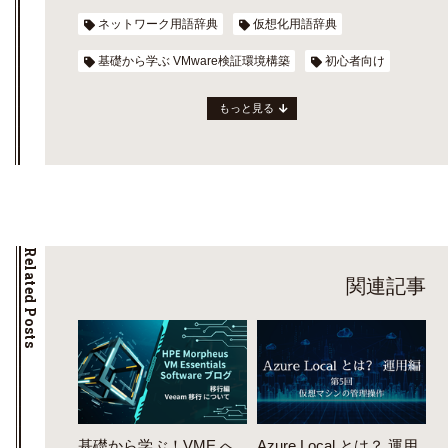
ネットワーク用語辞典
仮想化用語辞典
基礎から学ぶ VMware検証環境構築
初心者向け
もっと見る
Related Posts
関連記事
基礎から学ぶ！VME へ
Azure Local とは？ 運用