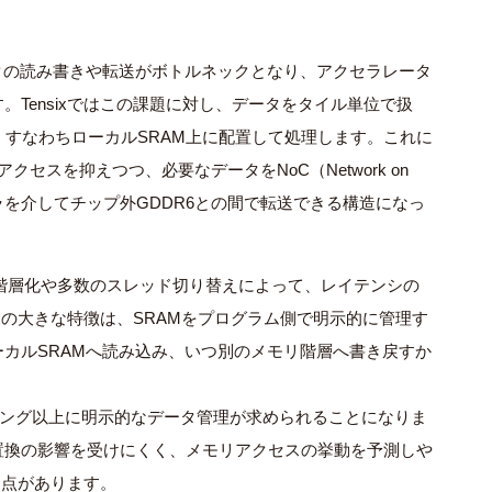
タの読み書きや転送がボトルネックとなり、アクセラレータ
す。
Tensix
ではこの課題に対し、データをタイル単位で扱
、すなわちローカル
SRAM
上に配置して処理します。これに
アクセスを抑えつつ、必要なデータを
NoC
（
Network on
ラを介してチップ外
GDDR6
との間で転送できる構造になっ
階層化や多数のスレッド切り替えによって、レイテンシの
ixの大きな特徴は、SRAMをプログラム側で明示的に管理す
カルSRAMへ読み込み、いつ別のメモリ階層へ書き戻すか
ミング以上に明示的なデータ管理が求められることになりま
置換の影響を受けにくく、メモリアクセスの挙動を予測しや
利点があります。