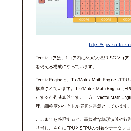
https://speakerdeck.c
Tensix
コアは、
1
コア内に
5
つの小型
RISC-V
コア
を備える構成になっています。
Tensix Engine
は、
Tile/Matrix Math Engine
（
FPU
構成されています。
Tile/Matrix Math Engine
（
FP
行する行列演算器です。一方、
Vector Math Engi
理、細粒度のベクトル演算を得意としています
ここまでを整理すると、高負荷な線形演算や行
担当し、さらに
FPU
と
SFPU
の制御やデータフロ