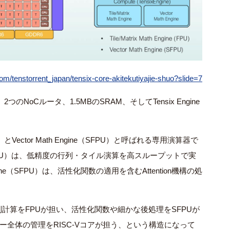
om/tenstorrent_japan/tensix-core-akitekutiyajie-shuo?slide=7
、
2
つの
NoC
ルータ、
1.5MB
の
SRAM
、そして
Tensix Engine
）と
Vector Math Engine
（
SFPU
）と呼ばれる専用演算器で
U
）は、低精度の行列・タイル演算を高スループットで実
ne
（
SFPU
）は、活性化関数の適用を含む
Attention
機構の処
。
列計算を
FPU
が担い、活性化関数や細かな後処理を
SFPU
が
ー全体の管理を
RISC-V
コアが担う、という構造になって