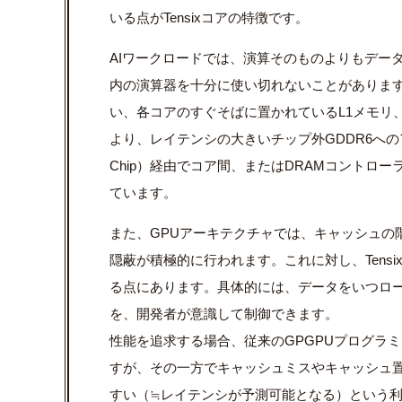
いる点が
Tensix
コアの特徴です。
AI
ワークロードでは、演算そのものよりもデー
内の演算器を十分に使い切れないことがありま
い、各コアのすぐそばに置かれている
L1
メモリ
より、レイテンシの大きいチップ外
GDDR6
への
Chip
）経由でコア間、または
DRAM
コントロー
ています。
また、GPUアーキテクチャでは、キャッシュの
隠蔽が積極的に行われます。これに対し、Tens
る点にあります。具体的には、データをいつロー
を、開発者が意識して制御できます。
性能を追求する場合、従来のGPGPUプログラ
すが、その一方でキャッシュミスやキャッシュ
すい（≒レイテンシが予測可能となる）という