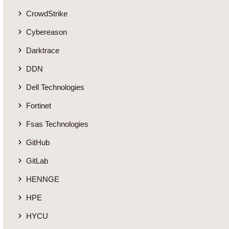
CrowdStrike
Cybereason
Darktrace
DDN
Dell Technologies
Fortinet
Fsas Technologies
GitHub
GitLab
HENNGE
HPE
HYCU