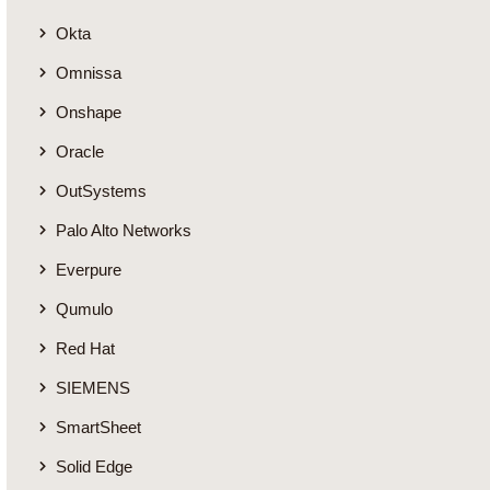
Okta
Omnissa
Onshape
Oracle
OutSystems
Palo Alto Networks
Everpure
Qumulo
Red Hat
SIEMENS
SmartSheet
Solid Edge