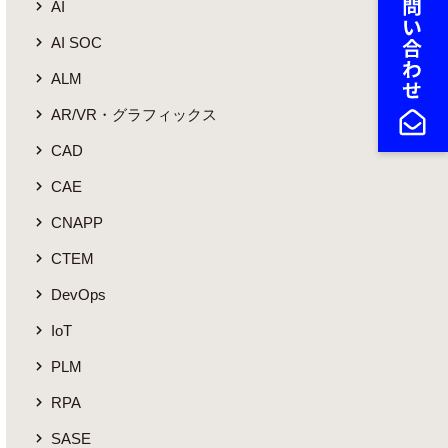
AI
AI SOC
ALM
AR/VR・グラフィックス
CAD
CAE
CNAPP
CTEM
DevOps
IoT
PLM
RPA
SASE