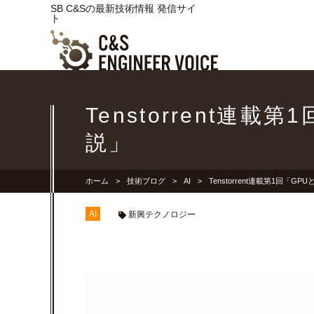
SB C&Sの最新技術情報 発信サイ
ト
Tenstorrent
説」
ホーム
技術ブログ
AI
Tenstorrent連載第1回
AI
新興テクノロジー