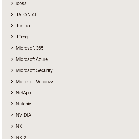
iboss
JAPAN AI
Juniper
JFrog
Microsoft 365
Microsoft Azure
Microsoft Security
Microsoft Windows
NetApp
Nutanix
NVIDIA
NX
NX X