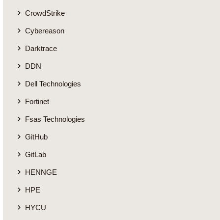
CrowdStrike
Cybereason
Darktrace
DDN
Dell Technologies
Fortinet
Fsas Technologies
GitHub
GitLab
HENNGE
HPE
HYCU