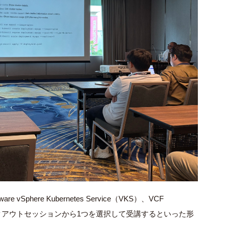
 vSphere Kubernetes Service（VKS）、VCF
複数のブレイクアウトセッションから1つを選択して受講するといった形