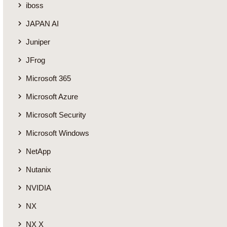
iboss
JAPAN AI
Juniper
JFrog
Microsoft 365
Microsoft Azure
Microsoft Security
Microsoft Windows
NetApp
Nutanix
NVIDIA
NX
NX X