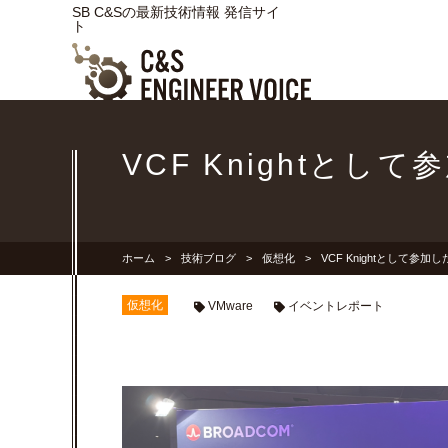
SB C&Sの最新技術情報 発信サイ
ト
VCF Knightとして参
ホーム
技術ブログ
仮想化
VCF Knightとして参加したB
仮想化
VMware
イベントレポート