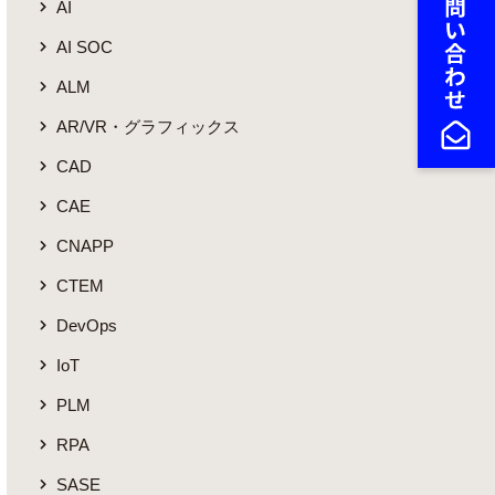
AI
AI SOC
ALM
AR/VR・グラフィックス
CAD
CAE
CNAPP
CTEM
DevOps
IoT
PLM
RPA
SASE