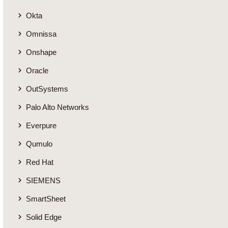
Okta
Omnissa
Onshape
Oracle
OutSystems
Palo Alto Networks
Everpure
Qumulo
Red Hat
SIEMENS
SmartSheet
Solid Edge