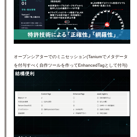
オープンシアターでのミニセッション(Taniumでメタデータ
を付与すべく自作ツールを作ってEnhancedTagとして付与)