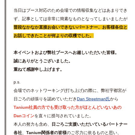
当日はブース対応のため会場での情報収集などはあまりでき
ず、記事としては非常に簡素なものとなってしまいましたが
普段なかなか直接お会いできないパートナー、お客様各位と
お話しできたことが何よりの収穫でした。
本イベントおよび弊社ブースへお越しいただいた皆様。
誠にありがとうございました。
重ねて感謝申し上げます。
p.s.
会場でのネットワーキング(打ち上げ)の際に、弊社宇都宮が
日ごろの頑張りを認めていただき
Dan Streetman氏
から
Tanium社員の方でも受け取った方がほとんどいないあの
Danコイン
を直々に授与されていました。
本人の努力も含め、
日ごろご支援いただいているパートナー
各社
、
Tanium関係者の皆様
のご尽力に依るものと思い、