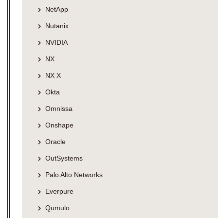
NetApp
Nutanix
NVIDIA
NX
NX X
Okta
Omnissa
Onshape
Oracle
OutSystems
Palo Alto Networks
Everpure
Qumulo