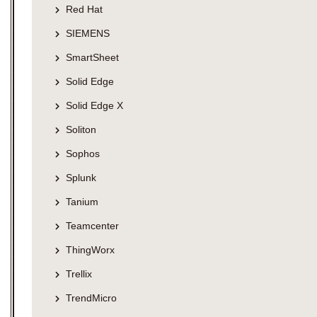
Red Hat
SIEMENS
SmartSheet
Solid Edge
Solid Edge X
Soliton
Sophos
Splunk
Tanium
Teamcenter
ThingWorx
Trellix
TrendMicro