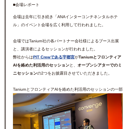
■会場レポート
会場は去年に引き続き「ANAインターコンチネンタルホテ
ル」のイベント会場を広く利用して行われました。
会場ではTanium社の各パートナー会社様によるブース出展
と、講演者によるセッションが行われました。
弊社からは
PIT Crewである宇都宮
が
Taniumとフロンティア
AIを絡めた利活用のセッション
と、
オープンシアターでのミ
ニセッション
の2つをお披露目させていただきました。
TaniumとフロンティアAIを絡めた利活用のセッションの一部