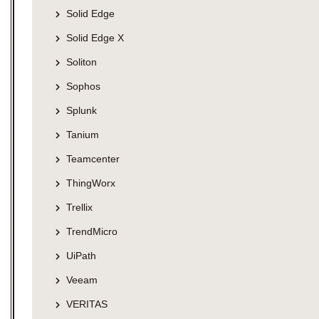
Solid Edge
Solid Edge X
Soliton
Sophos
Splunk
Tanium
Teamcenter
ThingWorx
Trellix
TrendMicro
UiPath
Veeam
VERITAS