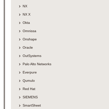
NX
NX X
Okta
Omnissa
Onshape
Oracle
OutSystems
Palo Alto Networks
Everpure
Qumulo
Red Hat
SIEMENS
SmartSheet