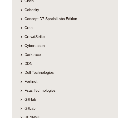
Cisco
Cohesity
Concept D7 SpatialLabs Edition
Creo
CrowdStrike
Cybereason
Darktrace
DDN
Dell Technologies
Fortinet
Fsas Technologies
GitHub
GitLab
HENNGE