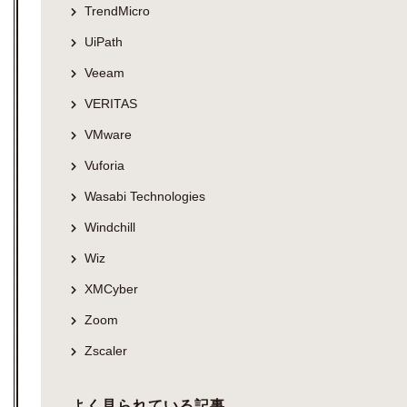
TrendMicro
UiPath
Veeam
VERITAS
VMware
Vuforia
Wasabi Technologies
Windchill
Wiz
XMCyber
Zoom
Zscaler
よく見られている記事