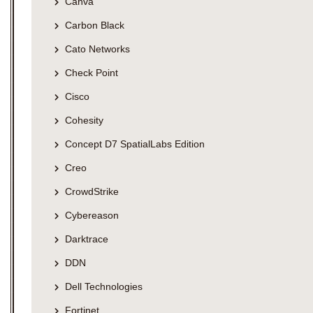
Canva
Carbon Black
Cato Networks
Check Point
Cisco
Cohesity
Concept D7 SpatialLabs Edition
Creo
CrowdStrike
Cybereason
Darktrace
DDN
Dell Technologies
Fortinet